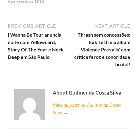
6 de agosto de 2026
PREVIOUS ARTICLE
NEXT ARTICLE
I Wanna Be Tour anuncia
Thrash sem concessões:
noite com Yellowcard,
Exkil estreia álbum
Story Of The Year e Neck
‘Violence Prevails’ com
Deep em São Paulo
crítica feroz e sonoridade
brutal!
About Guilmer da Costa Silva
View all posts by Guilmer da Costa
Silva →