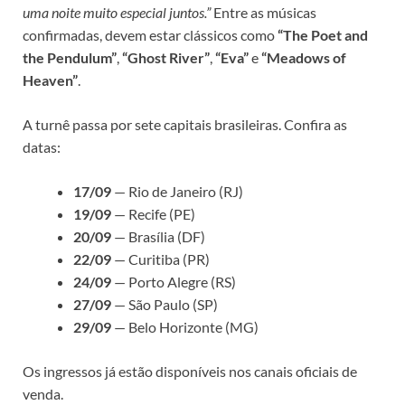
uma noite muito especial juntos.”
Entre as músicas
confirmadas, devem estar clássicos como
“The Poet and
the Pendulum”
,
“Ghost River”
,
“Eva”
e
“Meadows of
Heaven”
.
A turnê passa por sete capitais brasileiras. Confira as
datas:
17/09
— Rio de Janeiro (RJ)
19/09
— Recife (PE)
20/09
— Brasília (DF)
22/09
— Curitiba (PR)
24/09
— Porto Alegre (RS)
27/09
— São Paulo (SP)
29/09
— Belo Horizonte (MG)
Os ingressos já estão disponíveis nos canais oficiais de
venda.