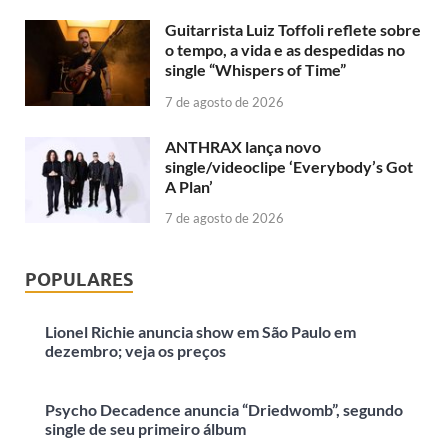
Guitarrista Luiz Toffoli reflete sobre
o tempo, a vida e as despedidas no
single “Whispers of Time”
7 de agosto de 2026
ANTHRAX lança novo
single/videoclipe ‘Everybody’s Got
A Plan’
7 de agosto de 2026
POPULARES
Lionel Richie anuncia show em São Paulo em
dezembro; veja os preços
Psycho Decadence anuncia “Driedwomb”, segundo
single de seu primeiro álbum