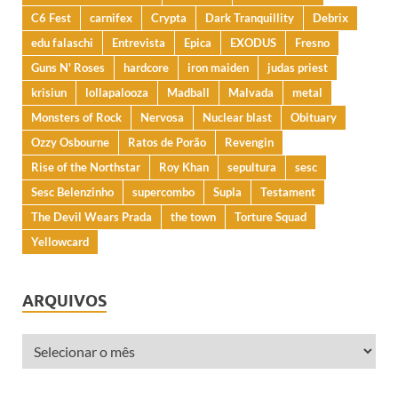
C6 Fest
carnifex
Crypta
Dark Tranquillity
Debrix
edu falaschi
Entrevista
Epica
EXODUS
Fresno
Guns N' Roses
hardcore
iron maiden
judas priest
krisiun
lollapalooza
Madball
Malvada
metal
Monsters of Rock
Nervosa
Nuclear blast
Obituary
Ozzy Osbourne
Ratos de Porão
Revengin
Rise of the Northstar
Roy Khan
sepultura
sesc
Sesc Belenzinho
supercombo
Supla
Testament
The Devil Wears Prada
the town
Torture Squad
Yellowcard
ARQUIVOS