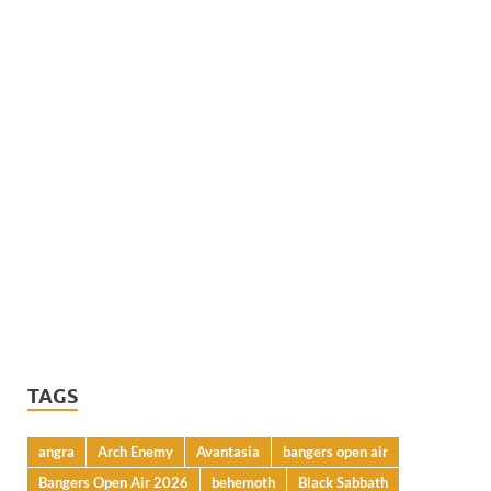
TAGS
angra
Arch Enemy
Avantasia
bangers open air
Bangers Open Air 2026
behemoth
Black Sabbath