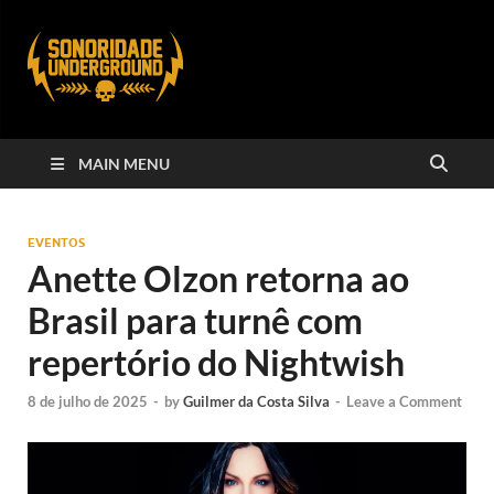
MAIN MENU
EVENTOS
Anette Olzon retorna ao
Brasil para turnê com
repertório do Nightwish
8 de julho de 2025
-
by
Guilmer da Costa Silva
-
Leave a Comment