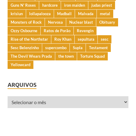
Guns N' Roses
hardcore
iron maiden
judas priest
krisiun
lollapalooza
Madball
Malvada
metal
Monsters of Rock
Nervosa
Nuclear blast
Obituary
Ozzy Osbourne
Ratos de Porão
Revengin
Rise of the Northstar
Roy Khan
sepultura
sesc
Sesc Belenzinho
supercombo
Supla
Testament
The Devil Wears Prada
the town
Torture Squad
Yellowcard
ARQUIVOS