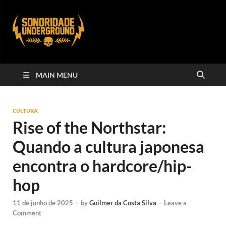
MAIN MENU
CULTURA
Rise of the Northstar:
Quando a cultura japonesa
encontra o hardcore/hip-
hop
11 de junho de 2025
-
by
Guilmer da Costa Silva
-
Leave a
Comment