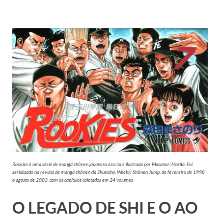
Rookies é uma série de mangá shōnen japonesa escrita e ilustrada por Masanori Morita. Foi
serializado na revista de mangá shōnen da Shueisha, Weekly Shōnen Jump, de fevereiro de 1998
a agosto de 2003, com os capítulos coletados em 24 volumes
O LEGADO DE SHI E O AO