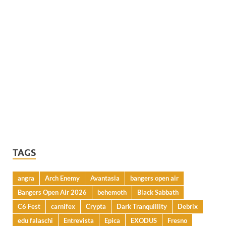
TAGS
angra
Arch Enemy
Avantasia
bangers open air
Bangers Open Air 2026
behemoth
Black Sabbath
C6 Fest
carnifex
Crypta
Dark Tranquillity
Debrix
edu falaschi
Entrevista
Epica
EXODUS
Fresno