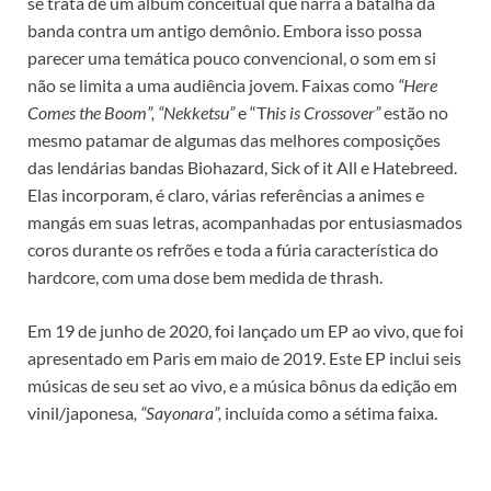
se trata de um álbum conceitual que narra a batalha da
banda contra um antigo demônio. Embora isso possa
parecer uma temática pouco convencional, o som em si
não se limita a uma audiência jovem. Faixas como
“Here
Comes the Boom”, “Nekketsu”
e
“T
his is Crossover”
estão no
mesmo patamar de algumas das melhores composições
das lendárias bandas Biohazard, Sick of it All e Hatebreed.
Elas incorporam, é claro, várias referências a animes e
mangás em suas letras, acompanhadas por entusiasmados
coros durante os refrões e toda a fúria característica do
hardcore, com uma dose bem medida de thrash.
Em 19 de junho de 2020, foi lançado um EP ao vivo, que foi
apresentado em Paris em maio de 2019. Este EP inclui seis
músicas de seu set ao vivo, e a música bônus da edição em
vinil/japonesa
, “Sayonara”,
incluída como a sétima faixa.