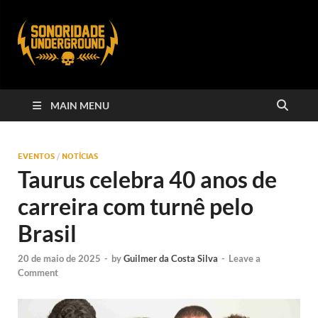
MAIN MENU
EVENTOS
/
NOTÍCIAS
Taurus celebra 40 anos de
carreira com turnê pelo
Brasil
20 de maio de 2025
-
by
Guilmer da Costa Silva
-
Leave a
Comment