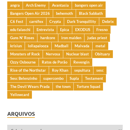
angra
Arch Enemy
Avantasia
bangers open air
Bangers Open Air 2026
behemoth
Black Sabbath
C6 Fest
carnifex
Crypta
Dark Tranquillity
Debrix
edu falaschi
Entrevista
Epica
EXODUS
Fresno
Guns N' Roses
hardcore
iron maiden
judas priest
krisiun
lollapalooza
Madball
Malvada
metal
Monsters of Rock
Nervosa
Nuclear blast
Obituary
Ozzy Osbourne
Ratos de Porão
Revengin
Rise of the Northstar
Roy Khan
sepultura
sesc
Sesc Belenzinho
supercombo
Supla
Testament
The Devil Wears Prada
the town
Torture Squad
Yellowcard
ARQUIVOS