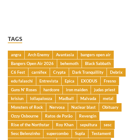
TAGS
angra
Arch Enemy
Avantasia
bangers open air
Bangers Open Air 2026
behemoth
Black Sabbath
C6 Fest
carnifex
Crypta
Dark Tranquillity
Debrix
edu falaschi
Entrevista
Epica
EXODUS
Fresno
Guns N' Roses
hardcore
iron maiden
judas priest
krisiun
lollapalooza
Madball
Malvada
metal
Monsters of Rock
Nervosa
Nuclear blast
Obituary
Ozzy Osbourne
Ratos de Porão
Revengin
Rise of the Northstar
Roy Khan
sepultura
sesc
Sesc Belenzinho
supercombo
Supla
Testament