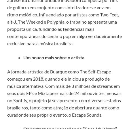
apresenta uma sonoridade inovadora composta por riffs
de guitarra em conjunto com sintetizadores e voz em
ritmo melódico. Influenciado por artistas como Two Feet,
alt-J, The Weeknd e Polyphia, o trabalho apresenta uma
proposta única, fundindo as tendências mais
contemporâneas do cenário pop em algo verdadeiramente
exclusivo para a música brasileira.
Um pouco mais sobre o artista
A jornada artística de Buarque como The Self-Escape
começou em 2018, quando ele iniciou a produção de
música alternativa. Com mais de 3 milhões de streams em
seus dois EPs e Mixtape e mais de 24 mil ouvintes mensais
no Spotify, o projeto já se apresentou em diversos estados
brasileiros, tanto como atração de abertura quanto como
curador de seu próprio evento, o Escape Sounds.
Os destaques e inovações de “Save My Name”