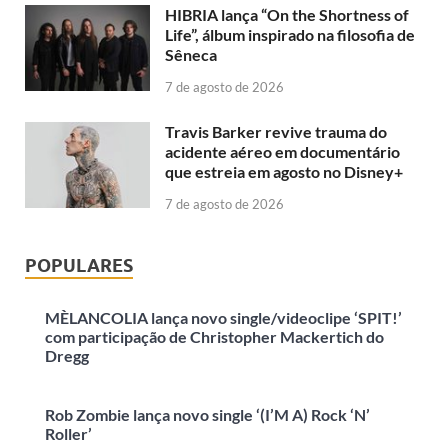
HIBRIA lança “On the Shortness of
Life”, álbum inspirado na filosofia de
Sêneca
7 de agosto de 2026
Travis Barker revive trauma do
acidente aéreo em documentário
que estreia em agosto no Disney+
7 de agosto de 2026
POPULARES
MÈLANCOLIA lança novo single/videoclipe ‘SPIT!’
com participação de Christopher Mackertich do
Dregg
Rob Zombie lança novo single ‘(I’M A) Rock ‘N’
Roller’