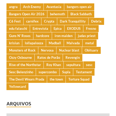
angra
Arch Enemy
Avantasia
bangers open air
Bangers Open Air 2026
behemoth
Black Sabbath
C6 Fest
carnifex
Crypta
Dark Tranquillity
Debrix
edu falaschi
Entrevista
Epica
EXODUS
Fresno
Guns N' Roses
hardcore
iron maiden
judas priest
krisiun
lollapalooza
Madball
Malvada
metal
Monsters of Rock
Nervosa
Nuclear blast
Obituary
Ozzy Osbourne
Ratos de Porão
Revengin
Rise of the Northstar
Roy Khan
sepultura
sesc
Sesc Belenzinho
supercombo
Supla
Testament
The Devil Wears Prada
the town
Torture Squad
Yellowcard
ARQUIVOS