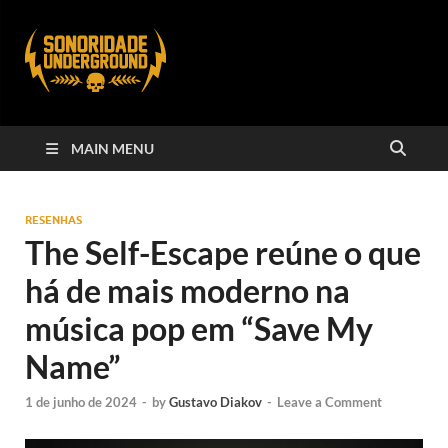
MAIN MENU
RESENHAS
The Self-Escape reúne o que
há de mais moderno na
música pop em “Save My
Name”
1 de junho de 2024
-
by
Gustavo Diakov
-
Leave a Comment