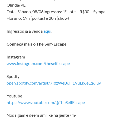
Olinda/PE
Data: Sábado, 08/06Ingressos: 1º Lote – R$30 – Sympa
Horário: 19h (portas) e 20h (show)
Ingressos já à venda
aqui
.
Conheça mais o The Self-Escape
Instagram
www.instagram.com/theselfescape
Spotify
open.spotify.com/artist/7I8zWeB6H1VuLk6eLq6luy
Youtube
https://www.youtube.com/@TheSelfEscape
Nos sigam e deêm um like na gente \m/