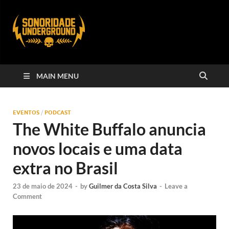
MAIN MENU
EVENTOS
/
PODCAST
The White Buffalo anuncia
novos locais e uma data
extra no Brasil
23 de maio de 2024
-
by
Guilmer da Costa Silva
-
Leave a
Comment