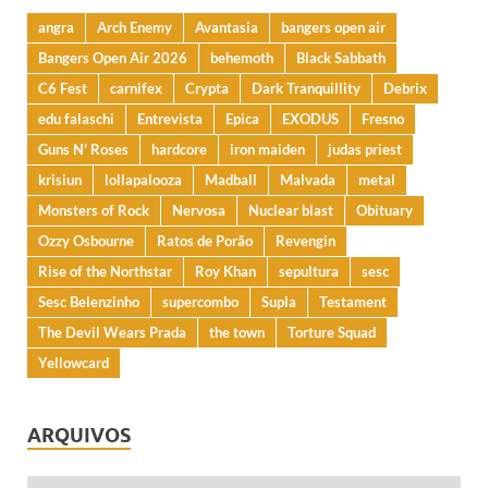
angra
Arch Enemy
Avantasia
bangers open air
Bangers Open Air 2026
behemoth
Black Sabbath
C6 Fest
carnifex
Crypta
Dark Tranquillity
Debrix
edu falaschi
Entrevista
Epica
EXODUS
Fresno
Guns N' Roses
hardcore
iron maiden
judas priest
krisiun
lollapalooza
Madball
Malvada
metal
Monsters of Rock
Nervosa
Nuclear blast
Obituary
Ozzy Osbourne
Ratos de Porão
Revengin
Rise of the Northstar
Roy Khan
sepultura
sesc
Sesc Belenzinho
supercombo
Supla
Testament
The Devil Wears Prada
the town
Torture Squad
Yellowcard
ARQUIVOS