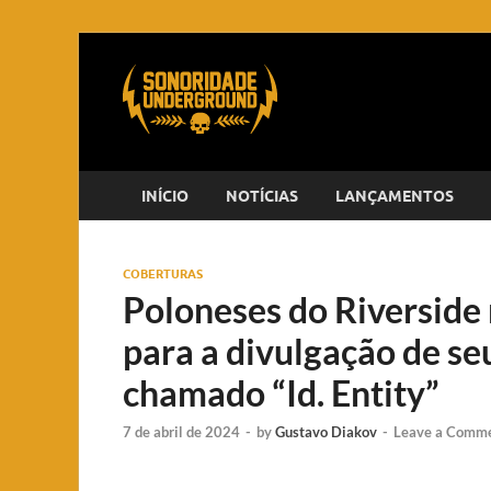
INÍCIO
NOTÍCIAS
LANÇAMENTOS
COBERTURAS
Poloneses do Riverside
para a divulgação de se
chamado “Id. Entity”
7 de abril de 2024
-
by
Gustavo Diakov
-
Leave a Comm