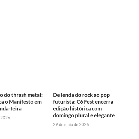
o do thrash metal:
De lenda do rock ao pop
ca o Manifesto em
futurista: C6 Fest encerra
nda-feira
edição histórica com
domingo plural e elegante
e 2026
29 de maio de 2026