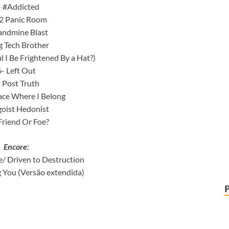
- #Addicted
02 Panic Room
andmine Blast
ig Tech Brother
l I Be Frightened By a Hat?)
6- Left Out
 Post Truth
ace Where I Belong
goist Hedonist
Friend Or Foe?
Encore:
e/ Driven to Destruction
 You (Versão extendida)