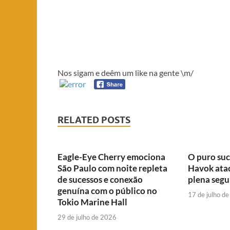
Nos sigam e deêm um like na gente \m/
RELATED POSTS
Eagle-Eye Cherry emociona
O puro suc
São Paulo com noite repleta
Havok ata
de sucessos e conexão
plena segu
genuína com o público no
17 de julho d
Tokio Marine Hall
29 de julho de 2026