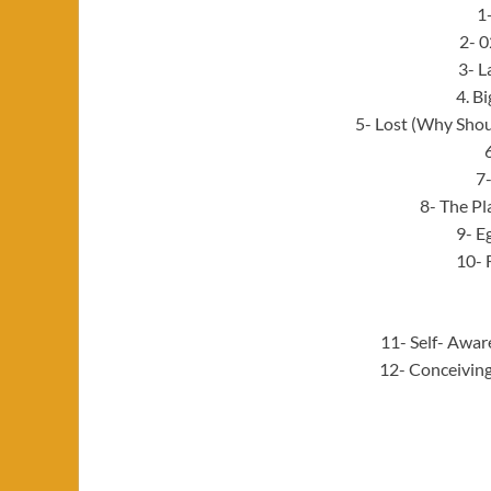
1
2- 
3- L
4. B
5- Lost (Why Shou
7-
8- The Pl
9- E
10- 
11- Self- Awar
12- Conceiving