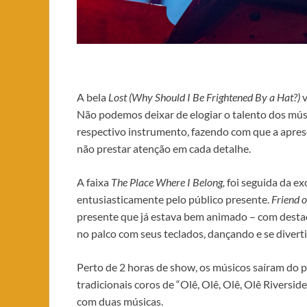
A bela
Lost (Why Should I Be Frightened By a Hat?)
v
Não podemos deixar de elogiar o talento dos mús
respectivo instrumento, fazendo com que a apres
não prestar atenção em cada detalhe.
A faixa
The Place Where I Belong,
foi seguida da ex
entusiasticamente pelo público presente.
Friend o
presente que já estava bem animado – com destaq
no palco com seus teclados, dançando e se diver
Perto de 2 horas de show, os músicos saíram do 
tradicionais coros de “Olê, Olê, Olê, Olê Riversid
com duas músicas.