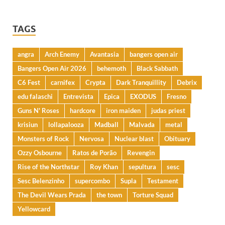
TAGS
angra
Arch Enemy
Avantasia
bangers open air
Bangers Open Air 2026
behemoth
Black Sabbath
C6 Fest
carnifex
Crypta
Dark Tranquillity
Debrix
edu falaschi
Entrevista
Epica
EXODUS
Fresno
Guns N' Roses
hardcore
iron maiden
judas priest
krisiun
lollapalooza
Madball
Malvada
metal
Monsters of Rock
Nervosa
Nuclear blast
Obituary
Ozzy Osbourne
Ratos de Porão
Revengin
Rise of the Northstar
Roy Khan
sepultura
sesc
Sesc Belenzinho
supercombo
Supla
Testament
The Devil Wears Prada
the town
Torture Squad
Yellowcard