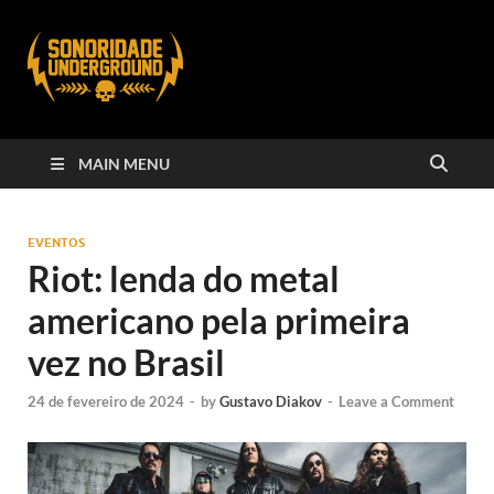
MAIN MENU
EVENTOS
Riot: lenda do metal
americano pela primeira
vez no Brasil
24 de fevereiro de 2024
-
by
Gustavo Diakov
-
Leave a Comment