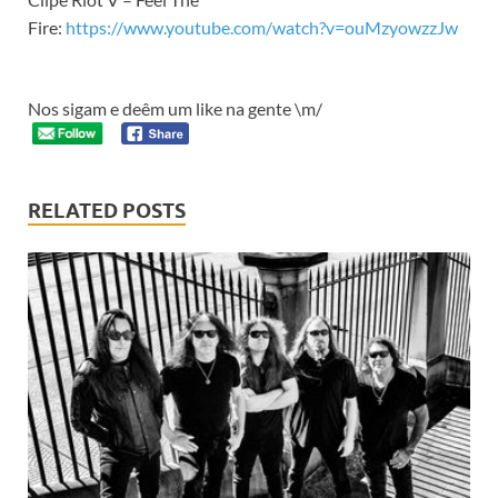
Fire:
https://www.youtube.com/watch?v=ouMzyowzzJw
Nos sigam e deêm um like na gente \m/
RELATED POSTS