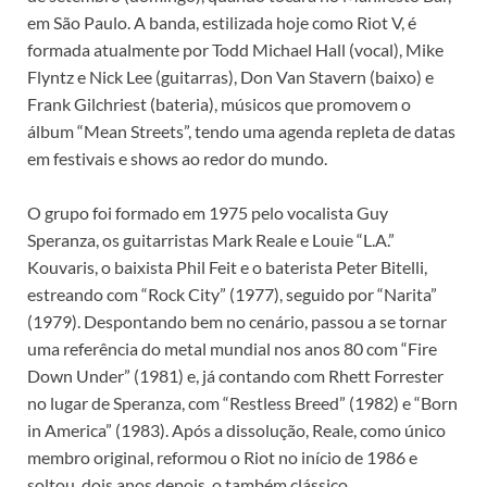
em São Paulo. A banda, estilizada hoje como Riot V, é
formada atualmente por Todd Michael Hall (vocal), Mike
Flyntz e Nick Lee (guitarras), Don Van Stavern (baixo) e
Frank Gilchriest (bateria), músicos que promovem o
álbum “Mean Streets”, tendo uma agenda repleta de datas
em festivais e shows ao redor do mundo.
O grupo foi formado em 1975 pelo vocalista Guy
Speranza, os guitarristas Mark Reale e Louie “L.A.”
Kouvaris, o baixista Phil Feit e o baterista Peter Bitelli,
estreando com “Rock City” (1977), seguido por “Narita”
(1979). Despontando bem no cenário, passou a se tornar
uma referência do metal mundial nos anos 80 com “Fire
Down Under” (1981) e, já contando com Rhett Forrester
no lugar de Speranza, com “Restless Breed” (1982) e “Born
in America” (1983). Após a dissolução, Reale, como único
membro original, reformou o Riot no início de 1986 e
soltou, dois anos depois, o também clássico