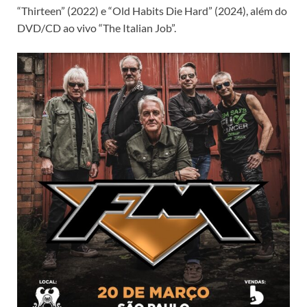
“Thirteen” (2022) e “Old Habits Die Hard” (2024), além do
DVD/CD ao vivo “The Italian Job”.