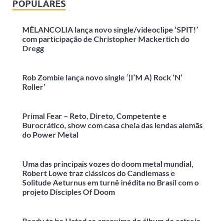
POPULARES
MÈLANCOLIA lança novo single/videoclipe ‘SPIT!’
com participação de Christopher Mackertich do
Dregg
Rob Zombie lança novo single ‘(I’M A) Rock ‘N’
Roller’
Primal Fear – Reto, Direto, Competente e
Burocrático, show com casa cheia das lendas alemãs
do Power Metal
Uma das principais vozes do doom metal mundial,
Robert Lowe traz clássicos do Candlemass e
Solitude Aeturnus em turnê inédita no Brasil com o
projeto Disciples Of Doom
Ready to be Hated se aproxima do álbum de estreia