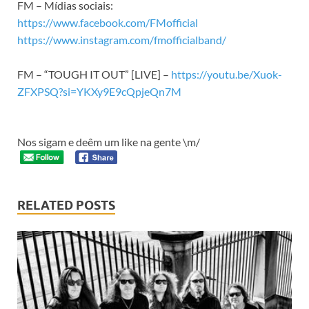
FM – Mídias sociais:
https://www.facebook.com/FMofficial
https://www.instagram.com/fmofficialband/
FM – “TOUGH IT OUT” [LIVE] –
https://youtu.be/Xuok-
ZFXPSQ?si=YKXy9E9cQpjeQn7M
Nos sigam e deêm um like na gente \m/
RELATED POSTS