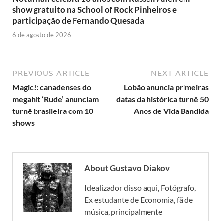
show gratuito na School of Rock Pinheiros e
participação de Fernando Quesada
6 de agosto de 2026
PREVIOUS ARTICLE
NEXT ARTICLE
Magic!: canadenses do
Lobão anuncia primeiras
megahit ‘Rude’ anunciam
datas da histórica turnê 50
turnê brasileira com 10
Anos de Vida Bandida
shows
About Gustavo Diakov
Idealizador disso aqui, Fotógrafo,
Ex estudante de Economia, fã de
música, principalmente