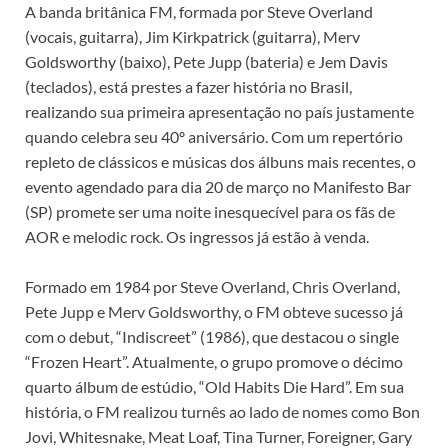
A banda britânica FM, formada por Steve Overland
(vocais, guitarra), Jim Kirkpatrick (guitarra), Merv
Goldsworthy (baixo), Pete Jupp (bateria) e Jem Davis
(teclados), está prestes a fazer história no Brasil,
realizando sua primeira apresentação no país justamente
quando celebra seu 40º aniversário. Com um repertório
repleto de clássicos e músicas dos álbuns mais recentes, o
evento agendado para dia 20 de março no Manifesto Bar
(SP) promete ser uma noite inesquecível para os fãs de
AOR e melodic rock. Os ingressos já estão à venda.
Formado em 1984 por Steve Overland, Chris Overland,
Pete Jupp e Merv Goldsworthy, o FM obteve sucesso já
com o debut, “Indiscreet” (1986), que destacou o single
“Frozen Heart”. Atualmente, o grupo promove o décimo
quarto álbum de estúdio, “Old Habits Die Hard”. Em sua
história, o FM realizou turnês ao lado de nomes como Bon
Jovi, Whitesnake, Meat Loaf, Tina Turner, Foreigner, Gary