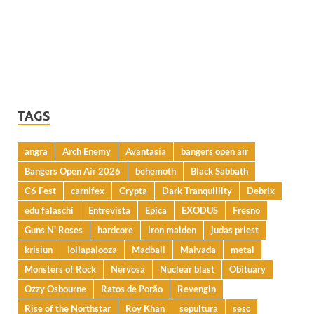
TAGS
angra
Arch Enemy
Avantasia
bangers open air
Bangers Open Air 2026
behemoth
Black Sabbath
C6 Fest
carnifex
Crypta
Dark Tranquillity
Debrix
edu falaschi
Entrevista
Epica
EXODUS
Fresno
Guns N' Roses
hardcore
iron maiden
judas priest
krisiun
lollapalooza
Madball
Malvada
metal
Monsters of Rock
Nervosa
Nuclear blast
Obituary
Ozzy Osbourne
Ratos de Porão
Revengin
Rise of the Northstar
Roy Khan
sepultura
sesc