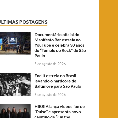
ÚLTIMAS POSTAGENS
Documentário oficial do
Manifesto Bar estreia no
YouTube e celebra 30 anos
do “Templo do Rock” de São
Paulo
5 de agosto de 2026
End It estreia no Brasil
levando o hardcore de
Baltimore para São Paulo
5 de agosto de 2026
HIBRIA lança videoclipe de
“Pulse” e apresenta novo
capítulo de “On the