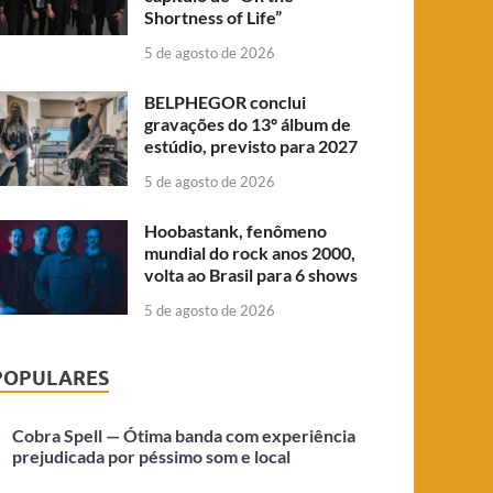
Shortness of Life”
5 de agosto de 2026
BELPHEGOR conclui
gravações do 13º álbum de
estúdio, previsto para 2027
5 de agosto de 2026
Hoobastank, fenômeno
mundial do rock anos 2000,
volta ao Brasil para 6 shows
5 de agosto de 2026
POPULARES
Cobra Spell — Ótima banda com experiência
prejudicada por péssimo som e local