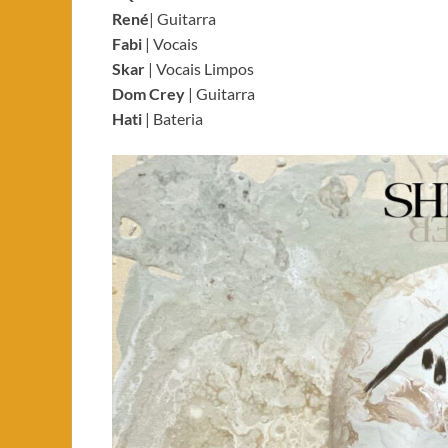
René
| Guitarra
Fabi
| Vocais
Skar
| Vocais Limpos
Dom Crey
| Guitarra
Hati
| Bateria