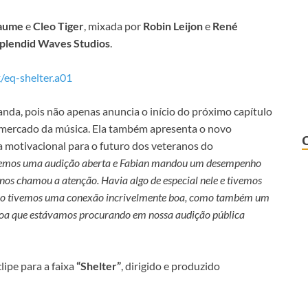
iaume
e
Cleo Tiger
, mixada por
Robin Leijon
e
René
plendid Waves Studios
.
k/eq-shelter.a01
nda, pois não apenas anuncia o início do próximo capítulo
 mercado da música. Ela também apresenta o novo
a motivacional para o futuro dos veteranos do
zemos uma audição aberta e Fabian mandou um desempenho
nos chamou a atenção. Havia algo de especial nele e tivemos
ontro tivemos uma conexão incrivelmente boa, como também um
essoa que estávamos procurando em nossa audição pública
lipe para a faixa
“Shelter”
, dirigido e produzido