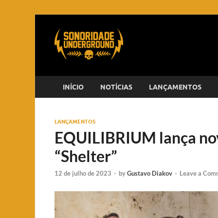
INÍCIO
NOTÍCIAS
LANÇAMENTOS
LANÇAMENTOS
EQUILIBRIUM lança nov
“Shelter”
12 de julho de 2023
-
by
Gustavo Diakov
-
Leave a Com