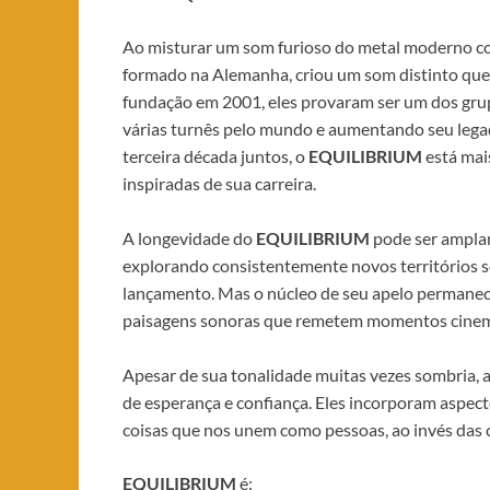
Ao misturar um som furioso do metal moderno co
formado na Alemanha, criou um som distinto que é
fundação em 2001, eles provaram ser um dos gru
várias turnês pelo mundo e aumentando seu lega
terceira década juntos, o
EQUILIBRIUM
está mai
inspiradas de sua carreira.
A longevidade do
EQUILIBRIUM
pode ser amplam
explorando consistentemente novos territórios so
lançamento. Mas o núcleo de seu apelo permane
paisagens sonoras que remetem momentos cinema
Apesar de sua tonalidade muitas vezes sombria, 
de esperança e confiança. Eles incorporam aspect
coisas que nos unem como pessoas, ao invés das 
EQUILIBRIUM
é: