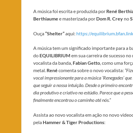
A música foi escrita e produzida por
René Berth
Berthiaume
e masterizada por
Dom R. Crey
no
S
Ouça
“Shelter”
aqui:
https://equilibrium.bfan.lin
A música tem um significado importante para a ba
do
EQUILIBRIUM
em sua carreira de sucesso no
vocalista da banda,
Fabian Getto
, como uma forç
metal.
René
comenta sobre o novo vocalista:
“Fi
vocal impressionante para a música ‘Renegades’ que 
que seguir a nossa intuição. Desde o primeiro enc
dia produtivo e criativo no estúdio. Parece que a p
finalmente encontrou o caminho até nós.”
Assista ao novo vocalista em ação no novo videoc
pela
Hammer & Tiger Productions
: