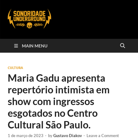
MAIN MENU
CULTURA
Maria Gadu apresenta
repertório intimista em
show com ingressos
esgotados no Centro
Cultural São Paulo.
1 de março de 2023
-
by
Gustavo Diakov
-
Leave a Comment