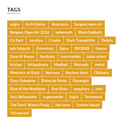
TAGS
angra
Arch Enemy
Avantasia
bangers open air
Bangers Open Air 2026
behemoth
Black Sabbath
C6 Fest
carnifex
Crypta
Dark Tranquillity
Debrix
edu falaschi
Entrevista
Epica
EXODUS
Fresno
Guns N' Roses
hardcore
iron maiden
judas priest
krisiun
lollapalooza
Madball
Malvada
metal
Monsters of Rock
Nervosa
Nuclear blast
Obituary
Ozzy Osbourne
Ratos de Porão
Revengin
Rise of the Northstar
Roy Khan
sepultura
sesc
Sesc Belenzinho
supercombo
Supla
Testament
The Devil Wears Prada
the town
Torture Squad
Yellowcard