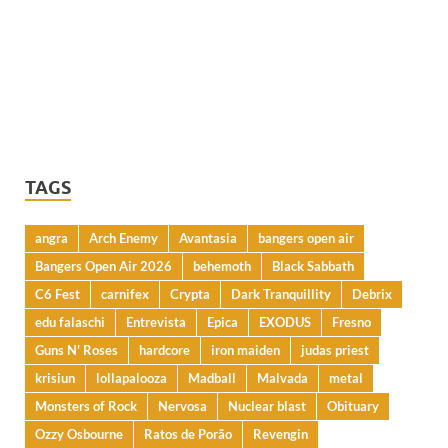
TAGS
angra
Arch Enemy
Avantasia
bangers open air
Bangers Open Air 2026
behemoth
Black Sabbath
C6 Fest
carnifex
Crypta
Dark Tranquillity
Debrix
edu falaschi
Entrevista
Epica
EXODUS
Fresno
Guns N' Roses
hardcore
iron maiden
judas priest
krisiun
lollapalooza
Madball
Malvada
metal
Monsters of Rock
Nervosa
Nuclear blast
Obituary
Ozzy Osbourne
Ratos de Porão
Revengin