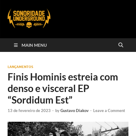
MAIN MENU
LANÇAMENTOS
Finis Hominis estreia com
denso e visceral EP
“Sordidum Est”
13 de fevereiro de 2023
-
by
Gustavo Diakov
-
Leave a Comment