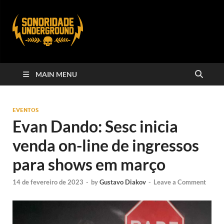
MAIN MENU
EVENTOS
Evan Dando: Sesc inicia
venda on-line de ingressos
para shows em março
14 de fevereiro de 2023
-
by
Gustavo Diakov
-
Leave a Comment