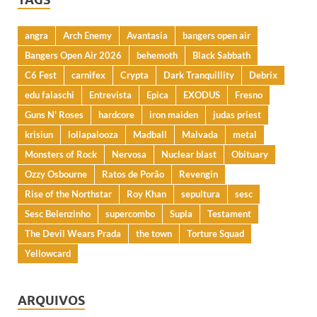
angra
Arch Enemy
Avantasia
bangers open air
Bangers Open Air 2026
behemoth
Black Sabbath
C6 Fest
carnifex
Crypta
Dark Tranquillity
Debrix
edu falaschi
Entrevista
Epica
EXODUS
Fresno
Guns N' Roses
hardcore
iron maiden
judas priest
krisiun
lollapalooza
Madball
Malvada
metal
Monsters of Rock
Nervosa
Nuclear blast
Obituary
Ozzy Osbourne
Ratos de Porão
Revengin
Rise of the Northstar
Roy Khan
sepultura
sesc
Sesc Belenzinho
supercombo
Supla
Testament
The Devil Wears Prada
the town
Torture Squad
Yellowcard
ARQUIVOS