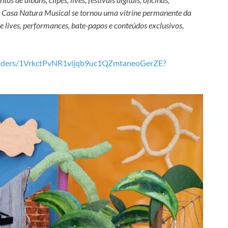
 a Casa Natura Musical se tornou uma vitrine permanente da
lives, performances, bate-papos e conteúdos exclusivos,
/folders/1VrkctPvNR1vijqb9uc1QZmtaneoGerZE?