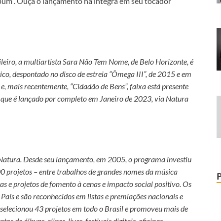
bum”. Ouça o lançamento na íntegra em seu tocador
leiro, a multiartista Sara Não Tem Nome, de Belo Horizonte, é
co, despontado no disco de estreia “Ômega III”, de 2015 e em
 e, mais recentemente, “Cidadão de Bens”, faixa está presente
 e que é lançado por completo em Janeiro de 2023, via Natura
Natura. Desde seu lançamento, em 2005, o programa investiu
0 projetos – entre trabalhos de grandes nomes da música
as e projetos de fomento à cenas e impacto social positivo. Os
 País e são reconhecidos em listas e premiações nacionais e
 selecionou 43 projetos em todo o Brasil e promoveu mais de
 de álbuns, clipes, lives, festivais digitais, oficinas,