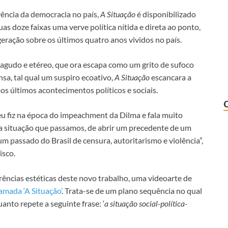
vência da democracia no país,
A Situação
é disponibilizado
s doze faixas uma verve política nítida e direta ao ponto,
geração sobre os últimos quatro anos vividos no país.
, agudo e etéreo, que ora escapa como um grito de sufoco
a, tal qual um suspiro ecoativo,
A Situação
escancara a
os últimos acontecimentos políticos e sociais.
eu fiz na época do impeachment da Dilma e fala muito
 situação que passamos, de abrir um precedente de um
m passado do Brasil de censura, autoritarismo e violência”,
isco.
rências estéticas deste novo trabalho, uma videoarte de
mada ‘A Situação’
. Trata-se de um plano sequência no qual
nto repete a seguinte frase: ‘
a situação social-política-