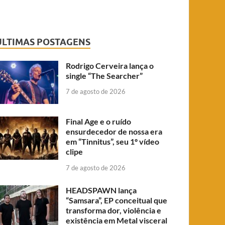
ÚLTIMAS POSTAGENS
Rodrigo Cerveira lança o
single “The Searcher”
7 de agosto de 2026
Final Age e o ruído
ensurdecedor de nossa era
em “Tinnitus”, seu 1º vídeo
clipe
7 de agosto de 2026
HEADSPAWN lança
“Samsara”, EP conceitual que
transforma dor, violência e
existência em Metal visceral