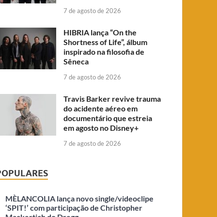
7 de agosto de 2026
HIBRIA lança “On the
Shortness of Life”, álbum
inspirado na filosofia de
Sêneca
7 de agosto de 2026
Travis Barker revive trauma
do acidente aéreo em
documentário que estreia
em agosto no Disney+
7 de agosto de 2026
POPULARES
MÈLANCOLIA lança novo single/videoclipe
‘SPIT!’ com participação de Christopher
Mackertich do Dregg