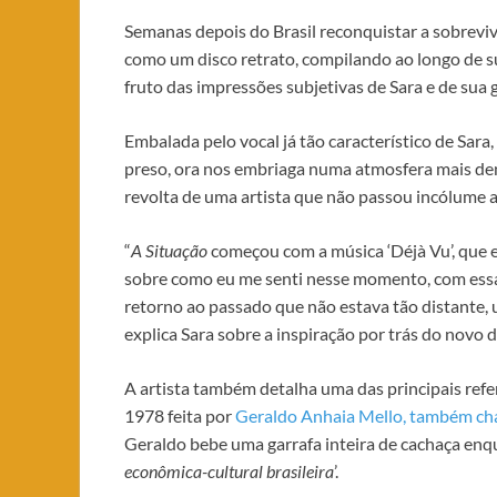
Semanas depois do Brasil reconquistar a sobrevi
como um disco retrato, compilando ao longo de sua
fruto das impressões subjetivas de Sara e de sua 
Embalada pelo vocal já tão característico de Sara
preso, ora nos embriaga numa atmosfera mais dens
revolta de uma artista que não passou incólume a
“
A Situação
começou com a música ‘Déjà Vu’, que 
sobre como eu me senti nesse momento, com essa
retorno ao passado que não estava tão distante, u
explica Sara sobre a inspiração por trás do novo d
A artista também detalha uma das principais refe
1978 feita por
Geraldo Anhaia Mello, também cha
Geraldo bebe uma garrafa inteira de cachaça enqua
econômica-cultural brasileira
’.