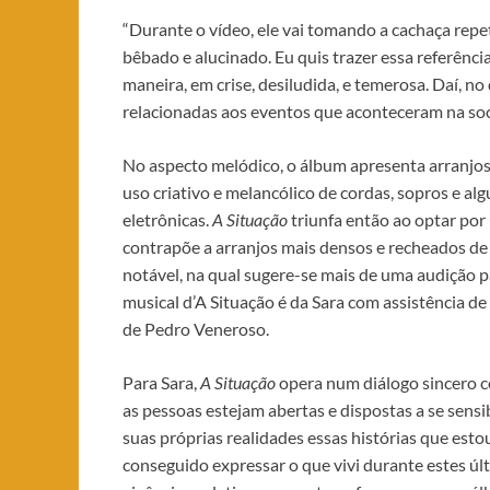
“Durante o vídeo, ele vai tomando a cachaça repe
bêbado e alucinado. Eu quis trazer essa referênci
maneira, em crise, desiludida, e temerosa. Daí, no
relacionadas aos eventos que aconteceram na socie
No aspecto melódico, o álbum apresenta arranj
uso criativo e melancólico de cordas, sopros e al
eletrônicas.
A Situação
triunfa então ao optar por
contrapõe a arranjos mais densos e recheados de
notável, na qual sugere-se mais de uma audição 
musical d’A Situação é da Sara com assistência d
de Pedro Veneroso.
Para Sara,
A Situação
opera num diálogo sincero c
as pessoas estejam abertas e dispostas a se sensi
suas próprias realidades essas histórias que est
conseguido expressar o que vivi durante estes últi