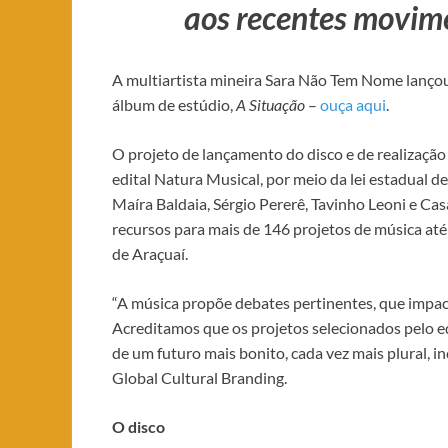
aos recentes movimen
A multiartista mineira Sara Não Tem Nome lançou 
álbum de estúdio,
A Situação
–
ouça aqui
.
O projeto de lançamento do disco e de realizaçã
edital Natura Musical, por meio da lei estadual de
Maíra Baldaia, Sérgio Pererê, Tavinho Leoni e Ca
recursos para mais de 146 projetos de música at
de Araçuaí.
“A música propõe debates pertinentes, que imp
Acreditamos que os projetos selecionados pelo e
de um futuro mais bonito, cada vez mais plural, i
Global Cultural Branding.
O disco