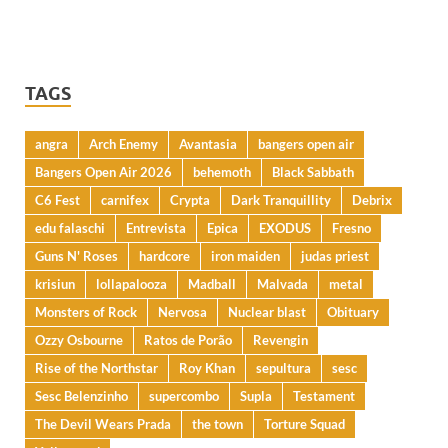
TAGS
angra
Arch Enemy
Avantasia
bangers open air
Bangers Open Air 2026
behemoth
Black Sabbath
C6 Fest
carnifex
Crypta
Dark Tranquillity
Debrix
edu falaschi
Entrevista
Epica
EXODUS
Fresno
Guns N' Roses
hardcore
iron maiden
judas priest
krisiun
lollapalooza
Madball
Malvada
metal
Monsters of Rock
Nervosa
Nuclear blast
Obituary
Ozzy Osbourne
Ratos de Porão
Revengin
Rise of the Northstar
Roy Khan
sepultura
sesc
Sesc Belenzinho
supercombo
Supla
Testament
The Devil Wears Prada
the town
Torture Squad