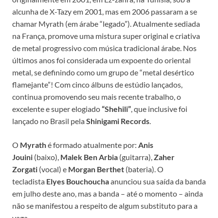
alcunha de X-Tazy em 2001, mas em 2006 passaram a se
chamar Myrath (em árabe “legado”). Atualmente sediada
na França, promove uma mistura super original e criativa
de metal progressivo com música tradicional árabe. Nos
últimos anos foi considerada um expoente do oriental
metal, se definindo como um grupo de “metal desértico
flamejante”! Com cinco álbuns de estúdio lançados,
continua promovendo seu mais recente trabalho, o
excelente e super elogiado
“Shehili”
, que inclusive foi
lançado no Brasil pela
Shinigami Records
.
O
Myrath
é formado atualmente por:
Anis
Jouini
(baixo),
Malek Ben Arbia
(guitarra),
Zaher
Zorgati
(vocal) e
Morgan Berthet
(bateria). O
tecladista
Elyes Bouchoucha
anunciou sua saída da banda
em julho deste ano, mas a banda – até o momento – ainda
não se manifestou a respeito de algum substituto para a
vaga.