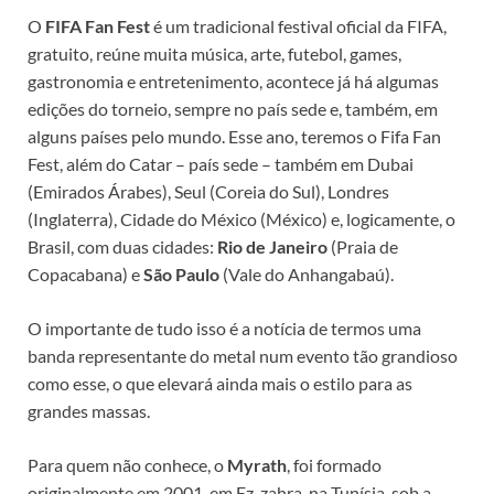
O
FIFA Fan Fest
é um tradicional festival oficial da FIFA,
gratuito, reúne muita música, arte, futebol, games,
gastronomia e entretenimento, acontece já há algumas
edições do torneio, sempre no país sede e, também, em
alguns países pelo mundo. Esse ano, teremos o Fifa Fan
Fest, além do Catar – país sede – também em Dubai
(Emirados Árabes), Seul (Coreia do Sul), Londres
(Inglaterra), Cidade do México (México) e, logicamente, o
Brasil, com duas cidades:
Rio de Janeiro
(Praia de
Copacabana) e
São Paulo
(Vale do Anhangabaú).
O importante de tudo isso é a notícia de termos uma
banda representante do metal num evento tão grandioso
como esse, o que elevará ainda mais o estilo para as
grandes massas.
Para quem não conhece, o
Myrath
, foi formado
originalmente em 2001, em Ez-zahra, na Tunísia, sob a