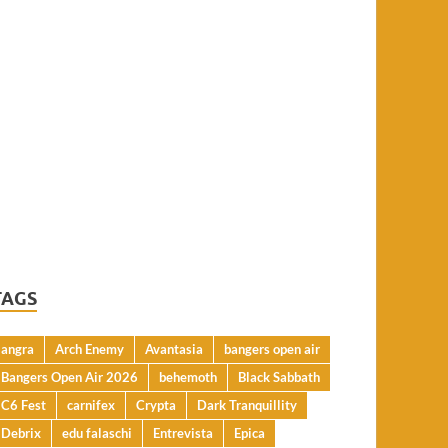
TAGS
angra
Arch Enemy
Avantasia
bangers open air
Bangers Open Air 2026
behemoth
Black Sabbath
C6 Fest
carnifex
Crypta
Dark Tranquillity
Debrix
edu falaschi
Entrevista
Epica