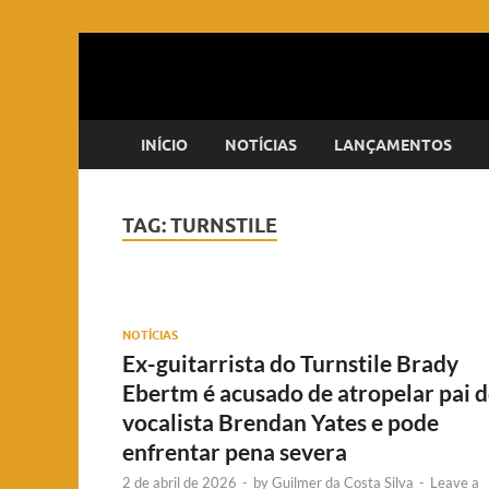
INÍCIO
NOTÍCIAS
LANÇAMENTOS
TAG:
TURNSTILE
NOTÍCIAS
Ex-guitarrista do Turnstile Brady
Ebertm é acusado de atropelar pai 
vocalista Brendan Yates e pode
enfrentar pena severa
2 de abril de 2026
-
by
Guilmer da Costa Silva
-
Leave a