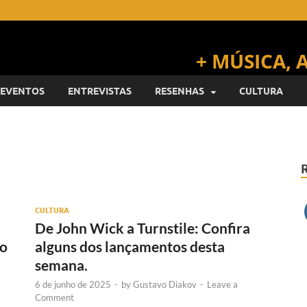
EVENTOS
ENTREVISTAS
RESENHAS
CULTURA
CULTURA
De John Wick a Turnstile: Confira
do
alguns dos lançamentos desta
semana.
6 de junho de 2025
-
by
Gustavo Diakov
-
Leave a
Comment