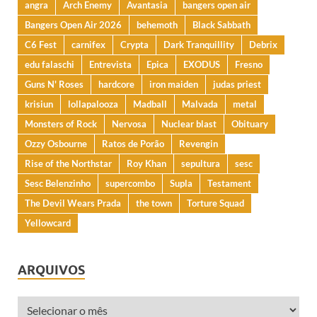
angra
Arch Enemy
Avantasia
bangers open air
Bangers Open Air 2026
behemoth
Black Sabbath
C6 Fest
carnifex
Crypta
Dark Tranquillity
Debrix
edu falaschi
Entrevista
Epica
EXODUS
Fresno
Guns N' Roses
hardcore
iron maiden
judas priest
krisiun
lollapalooza
Madball
Malvada
metal
Monsters of Rock
Nervosa
Nuclear blast
Obituary
Ozzy Osbourne
Ratos de Porão
Revengin
Rise of the Northstar
Roy Khan
sepultura
sesc
Sesc Belenzinho
supercombo
Supla
Testament
The Devil Wears Prada
the town
Torture Squad
Yellowcard
ARQUIVOS