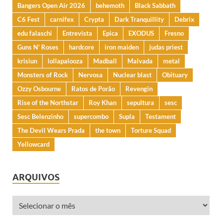
Bangers Open Air 2026
behemoth
Black Sabbath
C6 Fest
carnifex
Crypta
Dark Tranquillity
Debrix
edu falaschi
Entrevista
Epica
EXODUS
Fresno
Guns N' Roses
hardcore
iron maiden
judas priest
krisiun
lollapalooza
Madball
Malvada
metal
Monsters of Rock
Nervosa
Nuclear blast
Obituary
Ozzy Osbourne
Ratos de Porão
Revengin
Rise of the Northstar
Roy Khan
sepultura
sesc
Sesc Belenzinho
supercombo
Supla
Testament
The Devil Wears Prada
the town
Torture Squad
Yellowcard
ARQUIVOS