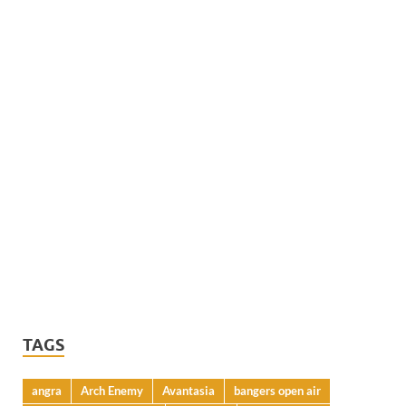
TAGS
angra
Arch Enemy
Avantasia
bangers open air