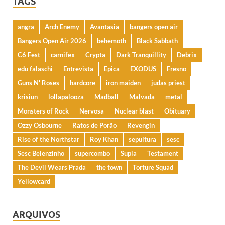
TAGS
angra
Arch Enemy
Avantasia
bangers open air
Bangers Open Air 2026
behemoth
Black Sabbath
C6 Fest
carnifex
Crypta
Dark Tranquillity
Debrix
edu falaschi
Entrevista
Epica
EXODUS
Fresno
Guns N' Roses
hardcore
iron maiden
judas priest
krisiun
lollapalooza
Madball
Malvada
metal
Monsters of Rock
Nervosa
Nuclear blast
Obituary
Ozzy Osbourne
Ratos de Porão
Revengin
Rise of the Northstar
Roy Khan
sepultura
sesc
Sesc Belenzinho
supercombo
Supla
Testament
The Devil Wears Prada
the town
Torture Squad
Yellowcard
ARQUIVOS