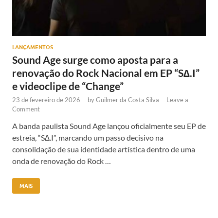
LANÇAMENTOS
Sound Age surge como aposta para a
renovação do Rock Nacional em EP “S∆.I”
e videoclipe de “Change”
23 de fevereiro de 2026
-
by
Guilmer da Costa Silva
-
Leave a
Comment
A banda paulista Sound Age lançou oficialmente seu EP de
estreia, “S∆.I”, marcando um passo decisivo na
consolidação de sua identidade artística dentro de uma
onda de renovação do Rock …
MAIS