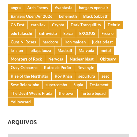
angra
Arch Enemy
Avantasia
bangers open air
Bangers Open Air 2026
behemoth
Black Sabbath
C6 Fest
carnifex
Crypta
Dark Tranquillity
Debrix
edu falaschi
Entrevista
Epica
EXODUS
Fresno
Guns N' Roses
hardcore
iron maiden
judas priest
krisiun
lollapalooza
Madball
Malvada
metal
Monsters of Rock
Nervosa
Nuclear blast
Obituary
Ozzy Osbourne
Ratos de Porão
Revengin
Rise of the Northstar
Roy Khan
sepultura
sesc
Sesc Belenzinho
supercombo
Supla
Testament
The Devil Wears Prada
the town
Torture Squad
Yellowcard
ARQUIVOS