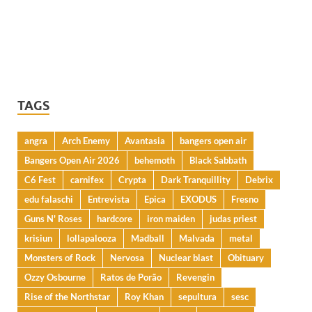
TAGS
angra
Arch Enemy
Avantasia
bangers open air
Bangers Open Air 2026
behemoth
Black Sabbath
C6 Fest
carnifex
Crypta
Dark Tranquillity
Debrix
edu falaschi
Entrevista
Epica
EXODUS
Fresno
Guns N' Roses
hardcore
iron maiden
judas priest
krisiun
lollapalooza
Madball
Malvada
metal
Monsters of Rock
Nervosa
Nuclear blast
Obituary
Ozzy Osbourne
Ratos de Porão
Revengin
Rise of the Northstar
Roy Khan
sepultura
sesc