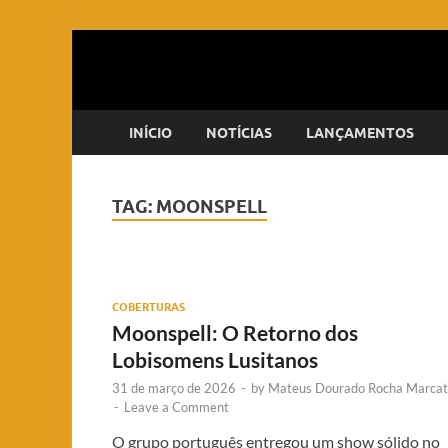
INÍCIO
NOTÍCIAS
LANÇAMENTOS
TAG:
MOONSPELL
COBERTURAS
Moonspell: O Retorno dos
Lobisomens Lusitanos
31 de março de 2026
-
by
Mateus Dourado Rocha Marcat
-
Leave a Comment
O grupo português entregou um show sólido no