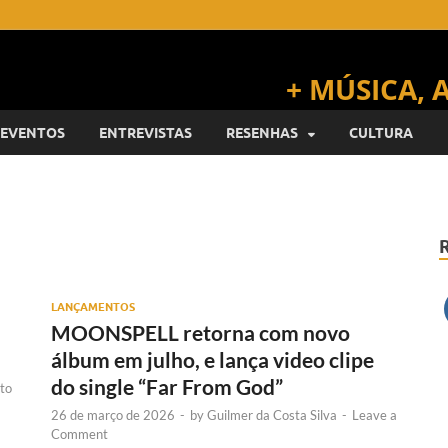
EVENTOS
ENTREVISTAS
RESENHAS
CULTURA
LANÇAMENTOS
MOONSPELL retorna com novo
álbum em julho, e lança video clipe
do single “Far From God”
to
26 de março de 2026
-
by
Guilmer da Costa Silva
-
Leave a
Comment