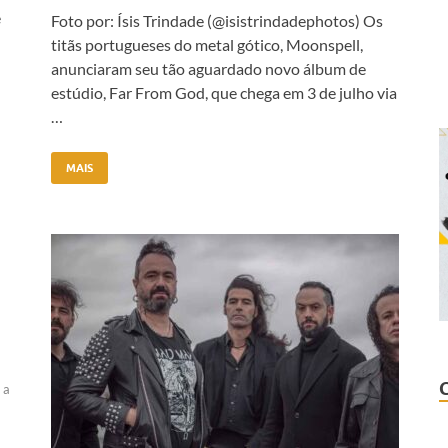
e
Foto por: Ísis Trindade (@isistrindadephotos) Os
titãs portugueses do metal gótico, Moonspell,
anunciaram seu tão aguardado novo álbum de
estúdio, Far From God, que chega em 3 de julho via
…
MAIS
 a