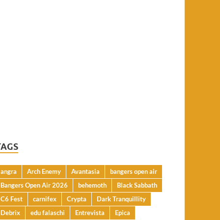
TAGS
angra
Arch Enemy
Avantasia
bangers open air
Bangers Open Air 2026
behemoth
Black Sabbath
C6 Fest
carnifex
Crypta
Dark Tranquillity
Debrix
edu falaschi
Entrevista
Epica