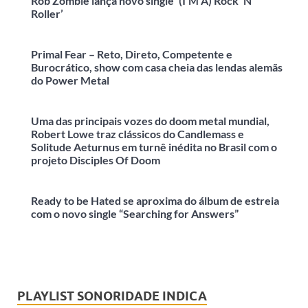
Rob Zombie lança novo single ‘(I’M A) Rock ‘N’
Roller’
Primal Fear – Reto, Direto, Competente e
Burocrático, show com casa cheia das lendas alemãs
do Power Metal
Uma das principais vozes do doom metal mundial,
Robert Lowe traz clássicos do Candlemass e
Solitude Aeturnus em turnê inédita no Brasil com o
projeto Disciples Of Doom
Ready to be Hated se aproxima do álbum de estreia
com o novo single “Searching for Answers”
PLAYLIST SONORIDADE INDICA