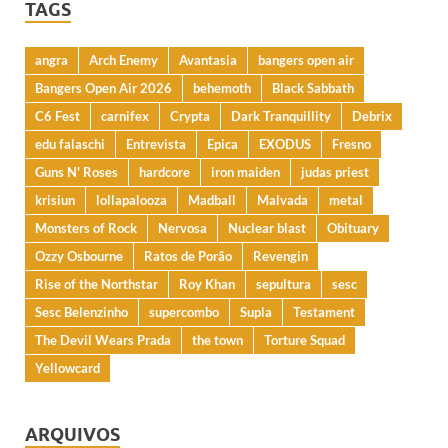
TAGS
angra
Arch Enemy
Avantasia
bangers open air
Bangers Open Air 2026
behemoth
Black Sabbath
C6 Fest
carnifex
Crypta
Dark Tranquillity
Debrix
edu falaschi
Entrevista
Epica
EXODUS
Fresno
Guns N' Roses
hardcore
iron maiden
judas priest
krisiun
lollapalooza
Madball
Malvada
metal
Monsters of Rock
Nervosa
Nuclear blast
Obituary
Ozzy Osbourne
Ratos de Porão
Revengin
Rise of the Northstar
Roy Khan
sepultura
sesc
Sesc Belenzinho
supercombo
Supla
Testament
The Devil Wears Prada
the town
Torture Squad
Yellowcard
ARQUIVOS