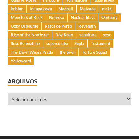
krisiun
lollapalooza
Madball
Malvada
metal
Monsters of Rock
Nervosa
Nuclear blast
Obituary
Ozzy Osbourne
Ratos de Porão
Revengin
Rise of the Northstar
Roy Khan
sepultura
sesc
Sesc Belenzinho
supercombo
Supla
Testament
The Devil Wears Prada
the town
Torture Squad
Yellowcard
ARQUIVOS