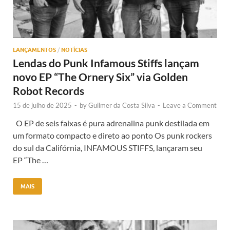
LANÇAMENTOS
/
NOTÍCIAS
Lendas do Punk Infamous Stiffs lançam
novo EP “The Ornery Six” via Golden
Robot Records
15 de julho de 2025
-
by
Guilmer da Costa Silva
-
Leave a Comment
O EP de seis faixas é pura adrenalina punk destilada em
um formato compacto e direto ao ponto Os punk rockers
do sul da Califórnia, INFAMOUS STIFFS, lançaram seu
EP “The …
MAIS