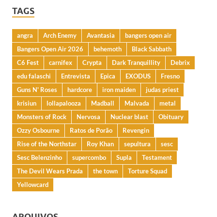
TAGS
angra
Arch Enemy
Avantasia
bangers open air
Bangers Open Air 2026
behemoth
Black Sabbath
C6 Fest
carnifex
Crypta
Dark Tranquillity
Debrix
edu falaschi
Entrevista
Epica
EXODUS
Fresno
Guns N' Roses
hardcore
iron maiden
judas priest
krisiun
lollapalooza
Madball
Malvada
metal
Monsters of Rock
Nervosa
Nuclear blast
Obituary
Ozzy Osbourne
Ratos de Porão
Revengin
Rise of the Northstar
Roy Khan
sepultura
sesc
Sesc Belenzinho
supercombo
Supla
Testament
The Devil Wears Prada
the town
Torture Squad
Yellowcard
ARQUIVOS