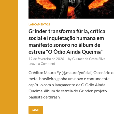
LANÇAMENTOS
Grinder transforma fúria, crítica
social e inquietação humana em
manifesto sonoro no álbum de
estreia “O Ódio Ainda Queima”
19 de fevereiro de 2026
-
by
Guilmer da Costa Silva
-
Leave a Comment
Crédito: Mauro Fy (@maurofyoficial) O cenário d
metal brasileiro ganha um novo e contundente
capítulo com o lançamento de O Ódio Ainda
Queima, álbum de estreia do Grinder, projeto
paulista de thrash …
MAIS