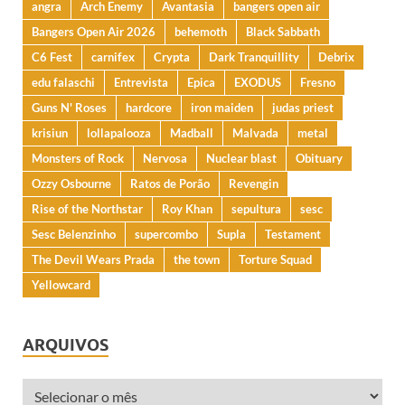
angra
Arch Enemy
Avantasia
bangers open air
Bangers Open Air 2026
behemoth
Black Sabbath
C6 Fest
carnifex
Crypta
Dark Tranquillity
Debrix
edu falaschi
Entrevista
Epica
EXODUS
Fresno
Guns N' Roses
hardcore
iron maiden
judas priest
krisiun
lollapalooza
Madball
Malvada
metal
Monsters of Rock
Nervosa
Nuclear blast
Obituary
Ozzy Osbourne
Ratos de Porão
Revengin
Rise of the Northstar
Roy Khan
sepultura
sesc
Sesc Belenzinho
supercombo
Supla
Testament
The Devil Wears Prada
the town
Torture Squad
Yellowcard
ARQUIVOS