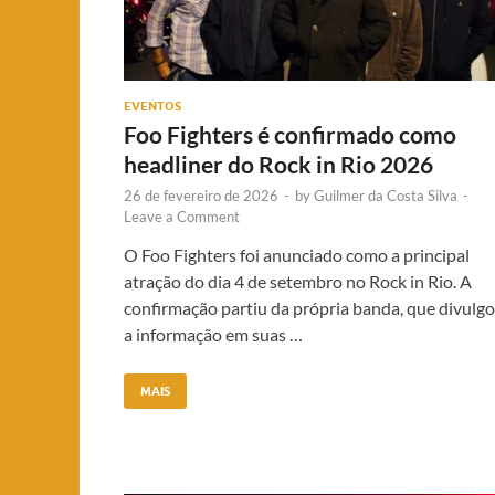
EVENTOS
Foo Fighters é confirmado como
headliner do Rock in Rio 2026
26 de fevereiro de 2026
-
by
Guilmer da Costa Silva
-
Leave a Comment
O Foo Fighters foi anunciado como a principal
atração do dia 4 de setembro no Rock in Rio. A
confirmação partiu da própria banda, que divulg
a informação em suas …
MAIS