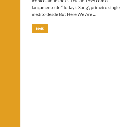
icônico álbum de estreia de 1995 com o
lançamento de “Today’s Song”, primeiro single
inédito desde But Here We Are …
MAIS