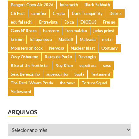
Bangers Open Air 2026
behemoth
Black Sabbath
C6 Fest
carnifex
Crypta
Dark Tranquillity
Debrix
edu falaschi
Entrevista
Epica
EXODUS
Fresno
Guns N' Roses
hardcore
iron maiden
judas priest
krisiun
lollapalooza
Madball
Malvada
metal
Monsters of Rock
Nervosa
Nuclear blast
Obituary
Ozzy Osbourne
Ratos de Porão
Revengin
Rise of the Northstar
Roy Khan
sepultura
sesc
Sesc Belenzinho
supercombo
Supla
Testament
The Devil Wears Prada
the town
Torture Squad
Yellowcard
ARQUIVOS