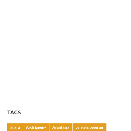
TAGS
angra
Arch Enemy
Avantasia
bangers open air