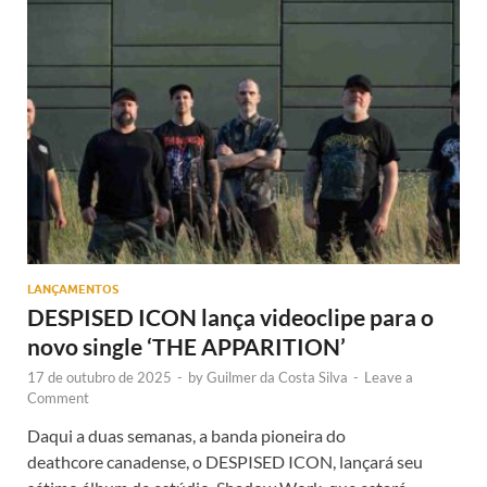
LANÇAMENTOS
DESPISED ICON lança videoclipe para o
novo single ‘THE APPARITION’
17 de outubro de 2025
-
by
Guilmer da Costa Silva
-
Leave a
Comment
Daqui a duas semanas, a banda pioneira do
deathcore canadense, o DESPISED ICON, lançará seu