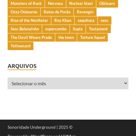
Monsters of Rock
Nervosa
Nuclear blast
Obituary
Ozzy Osbourne
Ratos de Porão
Revengin
Rise of the Northstar
Roy Khan
sepultura
sesc
Sesc Belenzinho
supercombo
Supla
Testament
The Devil Wears Prada
the town
Torture Squad
Yellowcard
ARQUIVOS
Sonoridade Underground | 2025 ©