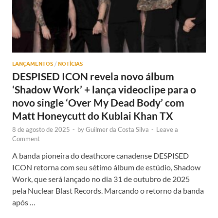
LANÇAMENTOS
/
NOTÍCIAS
DESPISED ICON revela novo álbum
‘Shadow Work’ + lança videoclipe para o
novo single ‘Over My Dead Body’ com
Matt Honeycutt do Kublai Khan TX
8 de agosto de 2025
-
by
Guilmer da Costa Silva
-
Leave a
Comment
A banda pioneira do deathcore canadense DESPISED
ICON retorna com seu sétimo álbum de estúdio, Shadow
Work, que será lançado no dia 31 de outubro de 2025
pela Nuclear Blast Records. Marcando o retorno da banda
após …