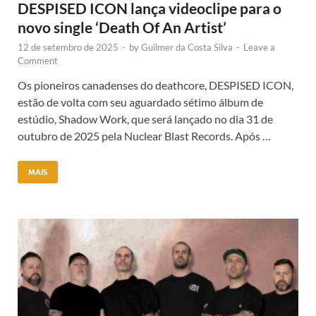
DESPISED ICON lança videoclipe para o
novo single ‘Death Of An Artist’
12 de setembro de 2025
-
by
Guilmer da Costa Silva
-
Leave a
Comment
Os pioneiros canadenses do deathcore, DESPISED ICON,
estão de volta com seu aguardado sétimo álbum de
estúdio, Shadow Work, que será lançado no dia 31 de
outubro de 2025 pela Nuclear Blast Records. Após …
MAIS