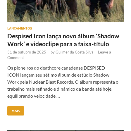
LANÇAMENTOS
Despised Icon lança novo álbum ‘Shadow
Work’ e videoclipe para a faixa-título
31 de outubro de 2025
-
by
Guilmer da Costa Silva
-
Leave a
Comment
Os pioneiros do deathcore canadense DESPISED
ICON lançam seu sétimo álbum de estúdio Shadow
Work pela Nuclear Blast Records. O álbum representa o
trabalho mais refinado e dinâmico da banda até hoje,
equilibrando velocidade …
MAIS