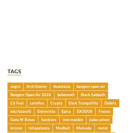
TAGS
angra
Arch Enemy
Avantasia
bangers open air
Bangers Open Air 2026
behemoth
Black Sabbath
C6 Fest
carnifex
Crypta
Dark Tranquillity
Debrix
edu falaschi
Entrevista
Epica
EXODUS
Fresno
Guns N' Roses
hardcore
iron maiden
judas priest
krisiun
lollapalooza
Madball
Malvada
metal