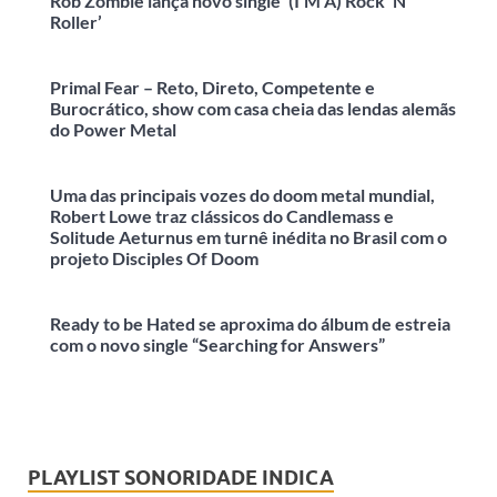
Rob Zombie lança novo single ‘(I’M A) Rock ‘N’
Roller’
Primal Fear – Reto, Direto, Competente e
Burocrático, show com casa cheia das lendas alemãs
do Power Metal
Uma das principais vozes do doom metal mundial,
Robert Lowe traz clássicos do Candlemass e
Solitude Aeturnus em turnê inédita no Brasil com o
projeto Disciples Of Doom
Ready to be Hated se aproxima do álbum de estreia
com o novo single “Searching for Answers”
PLAYLIST SONORIDADE INDICA