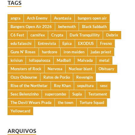
TAGS
angra
Arch Enemy
Avantasia
bangers open air
Bangers Open Air 2026
behemoth
Black Sabbath
C6 Fest
carnifex
Crypta
Dark Tranquillity
Debrix
edu falaschi
Entrevista
Epica
EXODUS
Fresno
Guns N' Roses
hardcore
iron maiden
judas priest
krisiun
lollapalooza
Madball
Malvada
metal
Monsters of Rock
Nervosa
Nuclear blast
Obituary
Ozzy Osbourne
Ratos de Porão
Revengin
Rise of the Northstar
Roy Khan
sepultura
sesc
Sesc Belenzinho
supercombo
Supla
Testament
The Devil Wears Prada
the town
Torture Squad
Yellowcard
ARQUIVOS