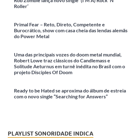
Rob Zombie lança novo single ‘(I’M A) Rock ‘N’
Roller’
Primal Fear – Reto, Direto, Competente e
Burocrático, show com casa cheia das lendas alemãs
do Power Metal
Uma das principais vozes do doom metal mundial,
Robert Lowe traz clássicos do Candlemass e
Solitude Aeturnus em turnê inédita no Brasil com o
projeto Disciples Of Doom
Ready to be Hated se aproxima do álbum de estreia
com o novo single “Searching for Answers”
PLAYLIST SONORIDADE INDICA