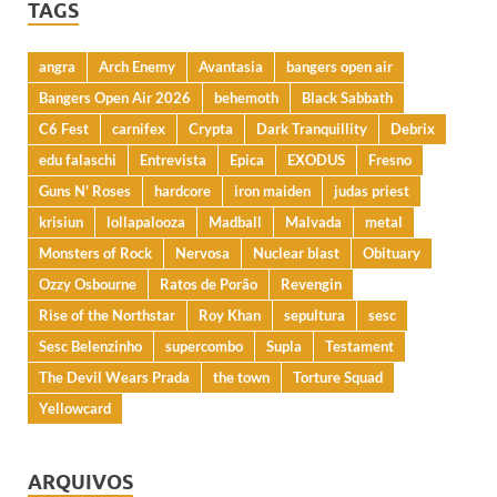
TAGS
angra
Arch Enemy
Avantasia
bangers open air
Bangers Open Air 2026
behemoth
Black Sabbath
C6 Fest
carnifex
Crypta
Dark Tranquillity
Debrix
edu falaschi
Entrevista
Epica
EXODUS
Fresno
Guns N' Roses
hardcore
iron maiden
judas priest
krisiun
lollapalooza
Madball
Malvada
metal
Monsters of Rock
Nervosa
Nuclear blast
Obituary
Ozzy Osbourne
Ratos de Porão
Revengin
Rise of the Northstar
Roy Khan
sepultura
sesc
Sesc Belenzinho
supercombo
Supla
Testament
The Devil Wears Prada
the town
Torture Squad
Yellowcard
ARQUIVOS