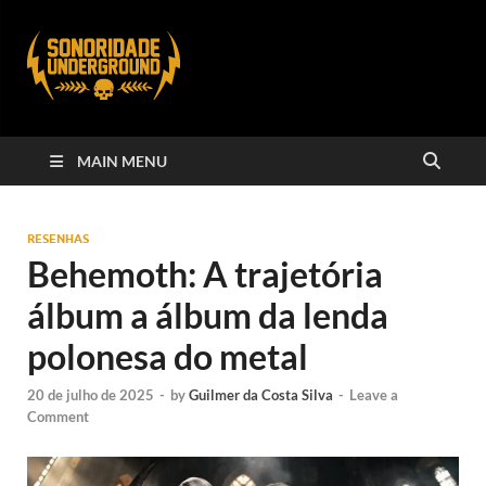
MAIN MENU
RESENHAS
Behemoth: A trajetória
álbum a álbum da lenda
polonesa do metal
20 de julho de 2025
-
by
Guilmer da Costa Silva
-
Leave a
Comment