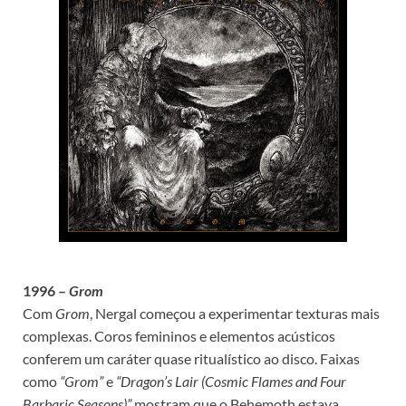
1996 –
Grom
Com
Grom
, Nergal começou a experimentar texturas mais
complexas. Coros femininos e elementos acústicos
conferem um caráter quase ritualístico ao disco. Faixas
como
“Grom”
e
“Dragon’s Lair (Cosmic Flames and Four
Barbaric Seasons)”
mostram que o Behemoth estava