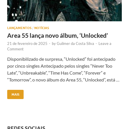
LANÇAMENTOS
/
NOTÍCIAS
Area 55 lança novo álbum, ‘Unlocked’
21 de fevereiro de 2025
-
by
Guilmer da Costa Silva
-
Leave a
Comment
Disponibilizado de surpresa, “Unlocked” foi antecipado
por cinco singles Antecipado pelos singles “Never Too
Late”, “Unbreakable”, “Time Has Come”, “Forever” e
“Tomorrow”, o novo álbum do Area 55, “Unlocked”, está …
MAIS
REDES SOCIAIS