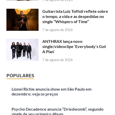
Guitarrista Luiz Toffoli reflete sobre
o tempo, a vida e as despedidas no
single “Whispers of Time”
7 de agosto de 2026
ANTHRAX lança novo
single/videoclipe ‘Everybody’s Got
A Plan’
7 de agosto de 2026
POPULARES
Lionel Richie anuncia show em São Paulo em
dezembro; veja os preços
Psycho Decadence anuncia “Driedwomb”, segundo
single de seu primeiro álbum