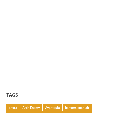
TAGS
angra
Arch Enemy
Avantasia
bangers open air