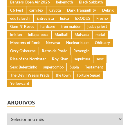
Bangers Open Air 2026
behemoth
Black Sabbath
C6 Fest
carnifex
Crypta
Dark Tranquillity
Debrix
edu falaschi
Entrevista
Epica
EXODUS
Fresno
Guns N' Roses
hardcore
iron maiden
judas priest
krisiun
lollapalooza
Madball
Malvada
metal
Monsters of Rock
Nervosa
Nuclear blast
Obituary
Ozzy Osbourne
Ratos de Porão
Revengin
Rise of the Northstar
Roy Khan
sepultura
sesc
Sesc Belenzinho
supercombo
Supla
Testament
The Devil Wears Prada
the town
Torture Squad
Yellowcard
ARQUIVOS