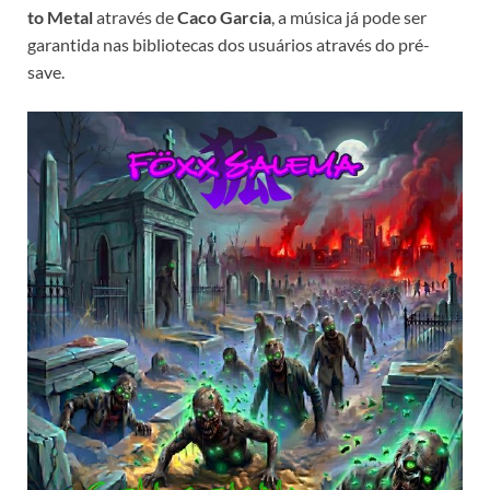
to Metal
através de
Caco Garcia
, a música já pode ser
garantida nas bibliotecas dos usuários através do pré-
save.