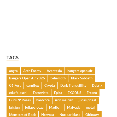
TAGS
angra
Arch Enemy
Avantasia
bangers open air
Bangers Open Air 2026
behemoth
Black Sabbath
C6 Fest
carnifex
Crypta
Dark Tranquillity
Debrix
edu falaschi
Entrevista
Epica
EXODUS
Fresno
Guns N' Roses
hardcore
iron maiden
judas priest
krisiun
lollapalooza
Madball
Malvada
metal
Monsters of Rock
Nervosa
Nuclear blast
Obituary