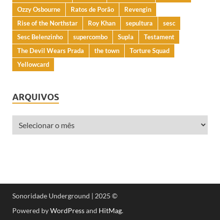
Ozzy Osbourne
Ratos de Porão
Revengin
Rise of the Northstar
Roy Khan
sepultura
sesc
Sesc Belenzinho
supercombo
Supla
Testament
The Devil Wears Prada
the town
Torture Squad
Yellowcard
ARQUIVOS
Sonoridade Underground | 2025 ©
Powered by
WordPress
and
HitMag
.