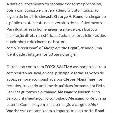
A data de lançamento foi escolhida de forma proposital,
pois a composição é um verdadeiro tributo musical ao
legado do lendário cineasta
George A. Romero
, chegando
a público exatamente no aniversário de seu falecimento.
Para ilustrar essa homenagem, a arte de capa buscou
inspiração direta na estética clássica de obras icônicas dos
quadrinhos e do cinema de horror,
como
“C
reepshow”
e
“Tales from the Crypt”
, criando uma
identidade vintage anos 80 para o single.
O trabalho conta com
FÖXX SALEMA
assinando a letra, a
composição musical, o vocal principal e todas as vozes de
apoio, sempre acompanhada por
Cleber Magalhães
nos
teclados, trazendo um time de músicos formado por
Beto
Lani
nas guitarras e o italiano
Alessandro
Moschini
no
baixo, juntamente com o convidado
Alessandro
Kelvin
na
bateria. Com mixagem e masterização a cargo de
Alex
Voorhees
e contando com o copatrocínio do portal
Road