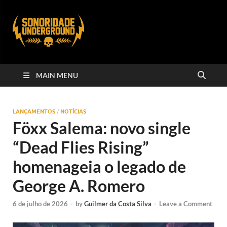
MAIN MENU
LANÇAMENTOS
/
NOTÍCIAS
Föxx Salema: novo single
“Dead Flies Rising”
homenageia o legado de
George A. Romero
6 de julho de 2026
-
by
Guilmer da Costa Silva
-
Leave a Comment