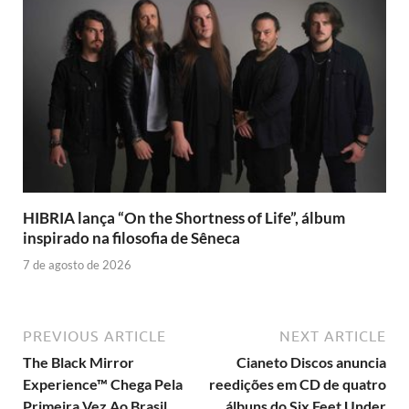
HIBRIA lança “On the Shortness of Life”, álbum
inspirado na filosofia de Sêneca
7 de agosto de 2026
PREVIOUS ARTICLE
NEXT ARTICLE
The Black Mirror
Cianeto Discos anuncia
Experience™ Chega Pela
reedições em CD de quatro
Primeira Vez Ao Brasil
álbuns do Six Feet Under