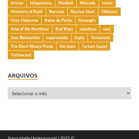
krisiun
lollapalooza
Madball
Malvada
metal
Monsters of Rock
Nervosa
Nuclear blast
Obituary
Ozzy Osbourne
Ratos de Porão
Revengin
Rise of the Northstar
Roy Khan
sepultura
sesc
Sesc Belenzinho
supercombo
Supla
Testament
The Devil Wears Prada
the town
Torture Squad
Yellowcard
ARQUIVOS
Sonoridade Underground | 2025 ©