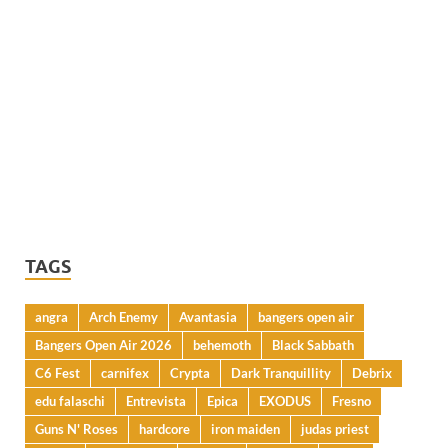
TAGS
angra
Arch Enemy
Avantasia
bangers open air
Bangers Open Air 2026
behemoth
Black Sabbath
C6 Fest
carnifex
Crypta
Dark Tranquillity
Debrix
edu falaschi
Entrevista
Epica
EXODUS
Fresno
Guns N' Roses
hardcore
iron maiden
judas priest