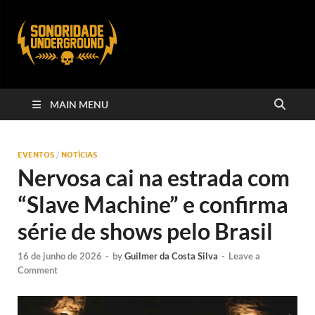
MAIN MENU
EVENTOS
/
NOTÍCIAS
Nervosa cai na estrada com
“Slave Machine” e confirma
série de shows pelo Brasil
16 de junho de 2026
-
by
Guilmer da Costa Silva
-
Leave a
Comment