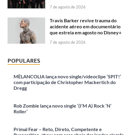
7 de agosto de 2026
Travis Barker revive trauma do
acidente aéreo em documentário
que estreia em agosto no Disney+
7 de agosto de 2026
POPULARES
MÈLANCOLIA lança novo single/videoclipe ‘SPIT!’
com participação de Christopher Mackertich do
Dregg
Rob Zombie lança novo single ‘(I’M A) Rock ‘N’
Roller’
Primal Fear – Reto, Direto, Competente e
Burocrático, show com casa cheia das lendas alemãs