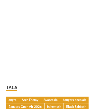
TAGS
angra
Arch Enemy
Avantasia
bangers open air
Bangers Open Air 2026
behemoth
Black Sabbath