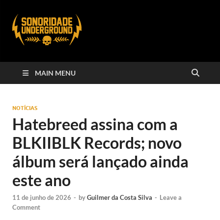
MAIN MENU
NOTÍCIAS
Hatebreed assina com a
BLKIIBLK Records; novo
álbum será lançado ainda
este ano
11 de junho de 2026
-
by
Guilmer da Costa Silva
-
Leave a
Comment