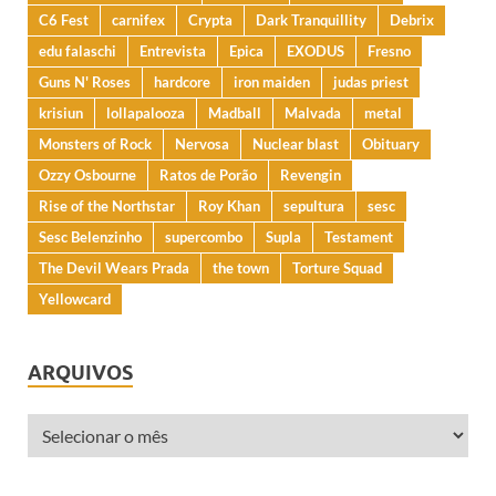
C6 Fest
carnifex
Crypta
Dark Tranquillity
Debrix
edu falaschi
Entrevista
Epica
EXODUS
Fresno
Guns N' Roses
hardcore
iron maiden
judas priest
krisiun
lollapalooza
Madball
Malvada
metal
Monsters of Rock
Nervosa
Nuclear blast
Obituary
Ozzy Osbourne
Ratos de Porão
Revengin
Rise of the Northstar
Roy Khan
sepultura
sesc
Sesc Belenzinho
supercombo
Supla
Testament
The Devil Wears Prada
the town
Torture Squad
Yellowcard
ARQUIVOS