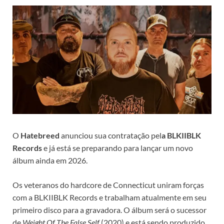
O
Hatebreed
anunciou sua contratação pel
a BLKIIBLK
Records
e já está se preparando para lançar um novo
álbum ainda em 2026.
Os veteranos do hardcore de Connecticut uniram forças
com a BLKIIBLK Records e trabalham atualmente em seu
primeiro disco para a gravadora. O álbum será o sucessor
de
Weight Of The False Self
(2020) e está sendo produzido