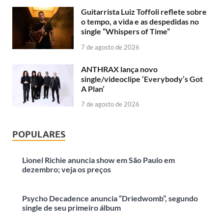
Guitarrista Luiz Toffoli reflete sobre
o tempo, a vida e as despedidas no
single “Whispers of Time”
7 de agosto de 2026
ANTHRAX lança novo
single/videoclipe ‘Everybody’s Got
A Plan’
7 de agosto de 2026
POPULARES
Lionel Richie anuncia show em São Paulo em
dezembro; veja os preços
Psycho Decadence anuncia “Driedwomb”, segundo
single de seu primeiro álbum