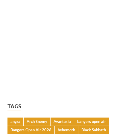
TAGS
angra
Arch Enemy
Avantasia
bangers open air
Bangers Open Air 2026
behemoth
Black Sabbath