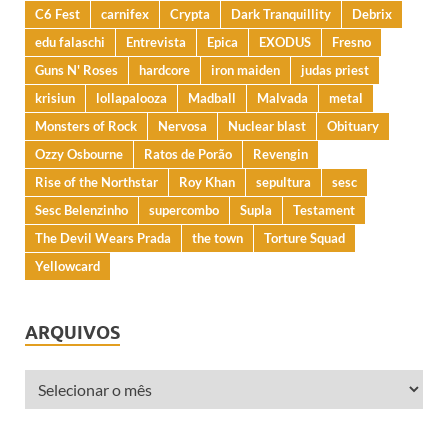
C6 Fest
carnifex
Crypta
Dark Tranquillity
Debrix
edu falaschi
Entrevista
Epica
EXODUS
Fresno
Guns N' Roses
hardcore
iron maiden
judas priest
krisiun
lollapalooza
Madball
Malvada
metal
Monsters of Rock
Nervosa
Nuclear blast
Obituary
Ozzy Osbourne
Ratos de Porão
Revengin
Rise of the Northstar
Roy Khan
sepultura
sesc
Sesc Belenzinho
supercombo
Supla
Testament
The Devil Wears Prada
the town
Torture Squad
Yellowcard
ARQUIVOS