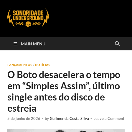
MAIN MENU
LANÇAMENTOS
/
NOTÍCIAS
O Boto desacelera o tempo
em “Simples Assim”, último
single antes do disco de
estreia
5 de junho de 2026
-
by
Guilmer da Costa Silva
-
Leave a Comment