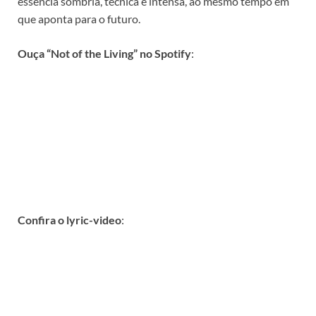
essência sombria, técnica e intensa, ao mesmo tempo em
que aponta para o futuro.​
Ouça “Not of the Living” no Spotify
:
Confira o lyric-video
: