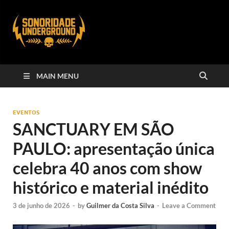
MAIN MENU
EVENTOS
SANCTUARY EM SÃO
PAULO: apresentação única
celebra 40 anos com show
histórico e material inédito
3 de junho de 2026
-
by
Guilmer da Costa Silva
-
Leave a Comment