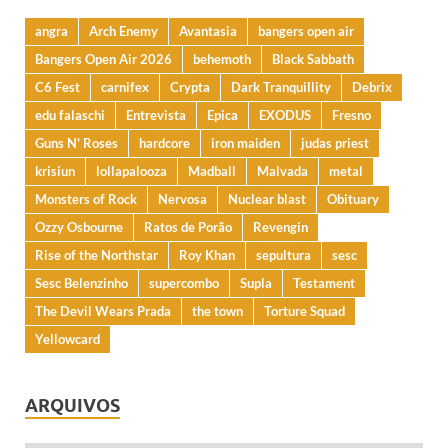
angra
Arch Enemy
Avantasia
bangers open air
Bangers Open Air 2026
behemoth
Black Sabbath
C6 Fest
carnifex
Crypta
Dark Tranquillity
Debrix
edu falaschi
Entrevista
Epica
EXODUS
Fresno
Guns N' Roses
hardcore
iron maiden
judas priest
krisiun
lollapalooza
Madball
Malvada
metal
Monsters of Rock
Nervosa
Nuclear blast
Obituary
Ozzy Osbourne
Ratos de Porão
Revengin
Rise of the Northstar
Roy Khan
sepultura
sesc
Sesc Belenzinho
supercombo
Supla
Testament
The Devil Wears Prada
the town
Torture Squad
Yellowcard
ARQUIVOS