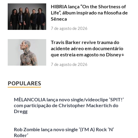
HIBRIA lança “On the Shortness of
Life”, álbum inspirado na filosofia de
Sêneca
7 de agosto de 2026
Travis Barker revive trauma do
acidente aéreo em documentário
que estreia em agosto no Disney+
7 de agosto de 2026
POPULARES
MÈLANCOLIA lança novo single/videoclipe ‘SPIT!’
com participação de Christopher Mackertich do
Dregg
Rob Zombie lança novo single ‘(I’M A) Rock ‘N’
Roller’