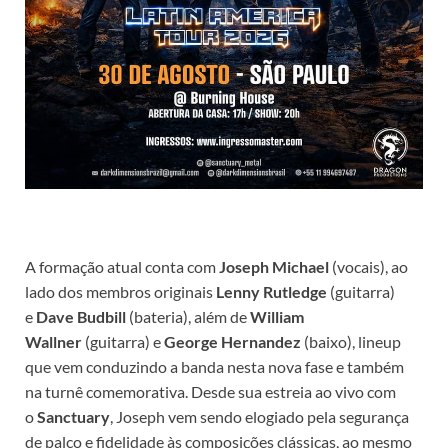
A formação atual conta com
Joseph Michael
(vocais), ao
lado dos membros originais
Lenny Rutledge
(guitarra)
e
Dave Budbill
(bateria), além de
William
Wallner
(guitarra) e
George Hernandez
(baixo), lineup
que vem conduzindo a banda nesta nova fase e também
na turnê comemorativa. Desde sua estreia ao vivo com
o
Sanctuary
, Joseph vem sendo elogiado pela segurança
de palco e fidelidade às composições clássicas, ao mesmo