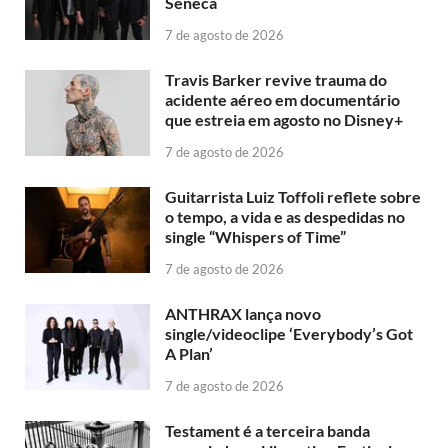
Sêneca
7 de agosto de 2026
Travis Barker revive trauma do
acidente aéreo em documentário
que estreia em agosto no Disney+
7 de agosto de 2026
Guitarrista Luiz Toffoli reflete sobre
o tempo, a vida e as despedidas no
single “Whispers of Time”
7 de agosto de 2026
ANTHRAX lança novo
single/videoclipe ‘Everybody’s Got
A Plan’
7 de agosto de 2026
Testament é a terceira banda