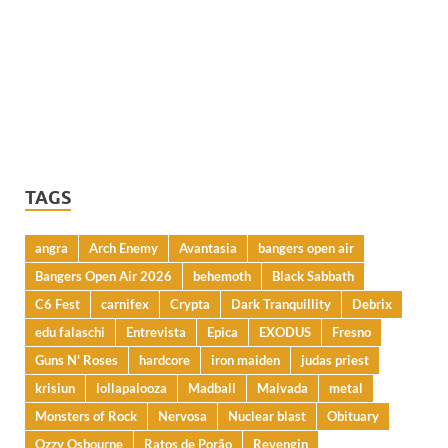
TAGS
angra
Arch Enemy
Avantasia
bangers open air
Bangers Open Air 2026
behemoth
Black Sabbath
C6 Fest
carnifex
Crypta
Dark Tranquillity
Debrix
edu falaschi
Entrevista
Epica
EXODUS
Fresno
Guns N' Roses
hardcore
iron maiden
judas priest
krisiun
lollapalooza
Madball
Malvada
metal
Monsters of Rock
Nervosa
Nuclear blast
Obituary
Ozzy Osbourne
Ratos de Porão
Revengin