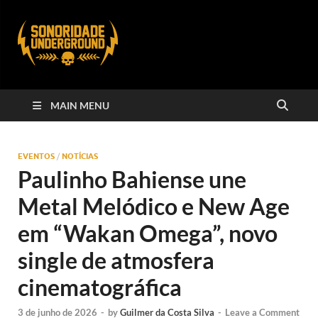
MAIN MENU
EVENTOS
/
NOTÍCIAS
Paulinho Bahiense une
Metal Melódico e New Age
em “Wakan Omega”, novo
single de atmosfera
cinematográfica
3 de junho de 2026
-
by
Guilmer da Costa Silva
-
Leave a Comment