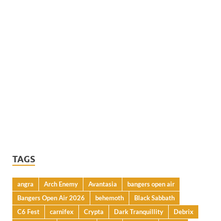
TAGS
angra
Arch Enemy
Avantasia
bangers open air
Bangers Open Air 2026
behemoth
Black Sabbath
C6 Fest
carnifex
Crypta
Dark Tranquillity
Debrix