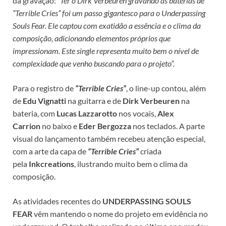
da gravação:
“Ter o Dirk Verbeuren gravando as baterias de
“Terrible Cries” foi um passo gigantesco para o Underpassing
Souls Fear. Ele captou com exatidão a essência e o clima da
composição, adicionando elementos próprios que
impressionam. Este single representa muito bem o nível de
complexidade que venho buscando para o projeto”.
Para o registro de
“Terrible Cries”
, o line-up contou, além
de
Edu Vignatti
na guitarra e de
Dirk Verbeuren
na
bateria, com
Lucas Lazzarotto
nos vocais,
Alex
Carrion
no baixo e
Eder Bergozza
nos teclados. A parte
visual do lançamento também recebeu atenção especial,
com a arte da capa de
“Terrible Cries”
criada
pela
Inkcreations
, ilustrando muito bem o clima da
composição.
As atividades recentes do
UNDERPASSING SOULS
FEAR
vêm mantendo o nome do projeto em evidência no