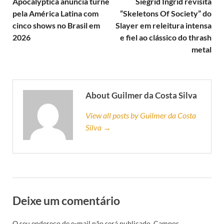
Apocalyptica anuncia turnê
Siegrid Ingrid revisita
pela América Latina com
“Skeletons Of Society” do
cinco shows no Brasil em
Slayer em releitura intensa
2026
e fiel ao clássico do thrash
metal
About Guilmer da Costa Silva
View all posts by Guilmer da Costa
Silva →
Deixe um comentário
O seu endereço de e-mail não será publicado.
Campos