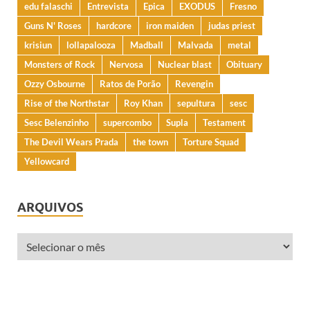
edu falaschi
Entrevista
Epica
EXODUS
Fresno
Guns N' Roses
hardcore
iron maiden
judas priest
krisiun
lollapalooza
Madball
Malvada
metal
Monsters of Rock
Nervosa
Nuclear blast
Obituary
Ozzy Osbourne
Ratos de Porão
Revengin
Rise of the Northstar
Roy Khan
sepultura
sesc
Sesc Belenzinho
supercombo
Supla
Testament
The Devil Wears Prada
the town
Torture Squad
Yellowcard
ARQUIVOS