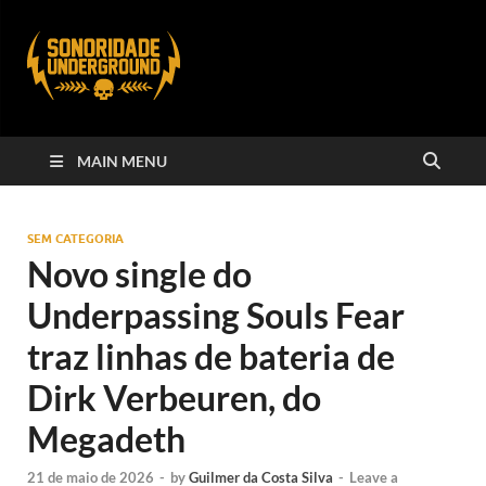
MAIN MENU
SEM CATEGORIA
Novo single do
Underpassing Souls Fear
traz linhas de bateria de
Dirk Verbeuren, do
Megadeth
21 de maio de 2026
-
by
Guilmer da Costa Silva
-
Leave a