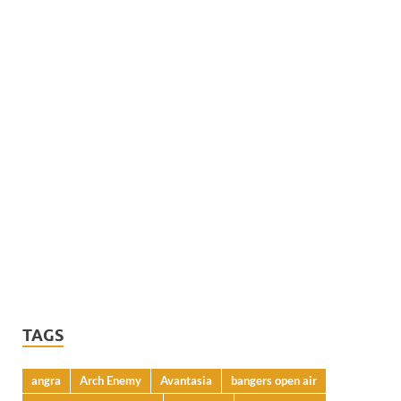
TAGS
angra
Arch Enemy
Avantasia
bangers open air