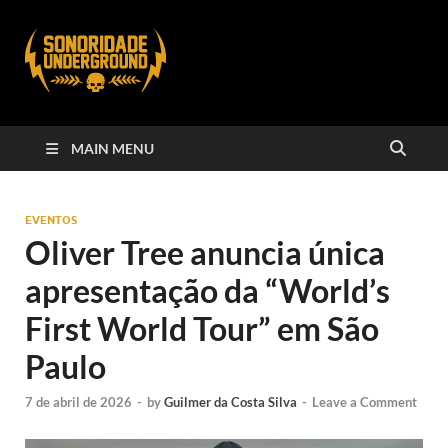
MAIN MENU
EVENTOS
Oliver Tree anuncia única
apresentação da “World’s
First World Tour” em São
Paulo
7 de abril de 2026
-
by
Guilmer da Costa Silva
-
Leave a Comment