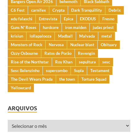
Bangers Open Air 2026
behemoth
Black Sabbath
C6 Fest
carnifex
Crypta
Dark Tranquillity
Debrix
edu falaschi
Entrevista
Epica
EXODUS
Fresno
Guns N' Roses
hardcore
iron maiden
judas priest
krisiun
lollapalooza
Madball
Malvada
metal
Monsters of Rock
Nervosa
Nuclear blast
Obituary
Ozzy Osbourne
Ratos de Porão
Revengin
Rise of the Northstar
Roy Khan
sepultura
sesc
Sesc Belenzinho
supercombo
Supla
Testament
The Devil Wears Prada
the town
Torture Squad
Yellowcard
ARQUIVOS