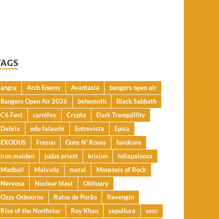
TAGS
angra
Arch Enemy
Avantasia
bangers open air
Bangers Open Air 2026
behemoth
Black Sabbath
C6 Fest
carnifex
Crypta
Dark Tranquillity
Debrix
edu falaschi
Entrevista
Epica
EXODUS
Fresno
Guns N' Roses
hardcore
iron maiden
judas priest
krisiun
lollapalooza
Madball
Malvada
metal
Monsters of Rock
Nervosa
Nuclear blast
Obituary
Ozzy Osbourne
Ratos de Porão
Revengin
Rise of the Northstar
Roy Khan
sepultura
sesc