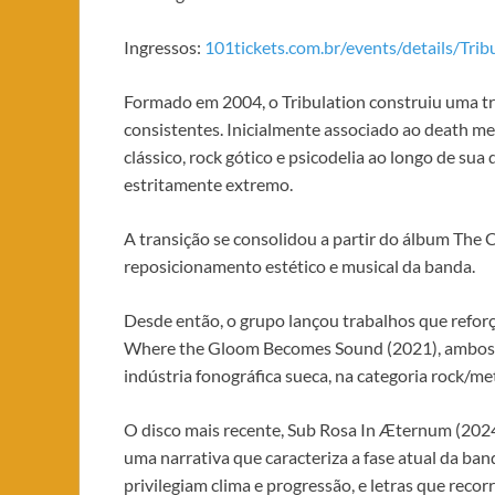
Ingressos:
101tickets.com.br/events/details/Tri
Formado em 2004, o Tribulation construiu uma t
consistentes. Inicialmente associado ao death me
clássico, rock gótico e psicodelia ao longo de sua
estritamente extremo.
A transição se consolidou a partir do álbum The 
reposicionamento estético e musical da banda.
Desde então, o grupo lançou trabalhos que refor
Where the Gloom Becomes Sound (2021), ambos r
indústria fonográfica sueca, na categoria rock/met
O disco mais recente, Sub Rosa In Æternum (2024
uma narrativa que caracteriza a fase atual da ba
privilegiam clima e progressão, e letras que reco