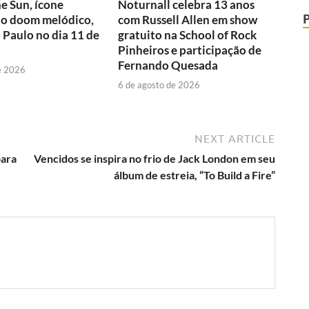
e Sun, ícone
Noturnall celebra 13 anos
do doom melódico,
com Russell Allen em show
o Paulo no dia 11 de
gratuito na School of Rock
Pinheiros e participação de
Fernando Quesada
e 2026
6 de agosto de 2026
NEXT ARTICLE
para
Vencidos se inspira no frio de Jack London em seu
álbum de estreia, “To Build a Fire”