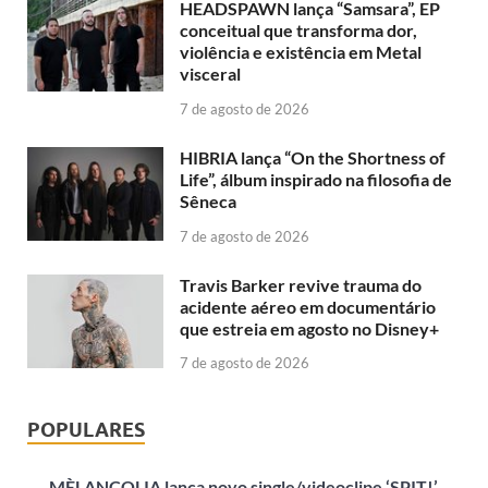
HEADSPAWN lança “Samsara”, EP
conceitual que transforma dor,
violência e existência em Metal
visceral
7 de agosto de 2026
HIBRIA lança “On the Shortness of
Life”, álbum inspirado na filosofia de
Sêneca
7 de agosto de 2026
Travis Barker revive trauma do
acidente aéreo em documentário
que estreia em agosto no Disney+
7 de agosto de 2026
POPULARES
MÈLANCOLIA lança novo single/videoclipe ‘SPIT!’