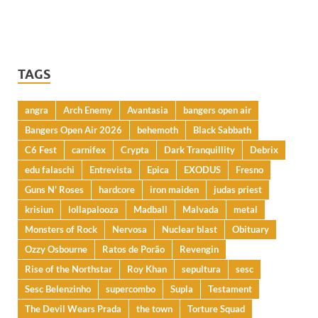
TAGS
angra
Arch Enemy
Avantasia
bangers open air
Bangers Open Air 2026
behemoth
Black Sabbath
C6 Fest
carnifex
Crypta
Dark Tranquillity
Debrix
edu falaschi
Entrevista
Epica
EXODUS
Fresno
Guns N' Roses
hardcore
iron maiden
judas priest
krisiun
lollapalooza
Madball
Malvada
metal
Monsters of Rock
Nervosa
Nuclear blast
Obituary
Ozzy Osbourne
Ratos de Porão
Revengin
Rise of the Northstar
Roy Khan
sepultura
sesc
Sesc Belenzinho
supercombo
Supla
Testament
The Devil Wears Prada
the town
Torture Squad