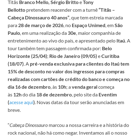
Titãs
Branco Mello, Sérgio Britto
e
Tony
Bellotto
pretendem reacender com a turnê
“Titãs –
Cabeça Dinossauro 40 anos”
, que tem estreia marcada
para
28 de março de 2026
, no
Espaço Unimed
, em
São
Paulo
, em uma realização da
30e
, maior companhia de
entretenimento ao vivo do país, e apresentado pelo
Itaú
. A
tour também tem passagem confirmada por:
Belo
Horizonte (25/04)
;
Rio de Janeiro (09/05)
e
Curitiba
(18/07)
. A
pré-venda exclusiva para clientes do Itaú tem
15% de desconto no valor dos ingressos para compras
realizadas com cartões de crédito do banco e começa no
dia 16 de dezembro
, às
10h
; a
venda geral
começa
às
12h
do dia
18 de dezembro
, pelo site da
Eventim
(
acesse aqui
)
. Novas datas da tour serão anunciadas em
breve.
“
Cabeça Dinossauro
marcou a nossa carreira e a história do
rock nacional, não há como negar. Inventamos ali o nosso