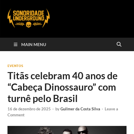
MAIN MENU
EVENTOS
Titãs celebram 40 anos de
“Cabeça Dinossauro” com
turnê pelo Brasil
16 de dezembro de 2025
-
by
Guilmer da Costa Silva
-
Leave a
Comment