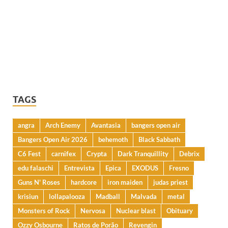
TAGS
angra
Arch Enemy
Avantasia
bangers open air
Bangers Open Air 2026
behemoth
Black Sabbath
C6 Fest
carnifex
Crypta
Dark Tranquillity
Debrix
edu falaschi
Entrevista
Epica
EXODUS
Fresno
Guns N' Roses
hardcore
iron maiden
judas priest
krisiun
lollapalooza
Madball
Malvada
metal
Monsters of Rock
Nervosa
Nuclear blast
Obituary
Ozzy Osbourne
Ratos de Porão
Revengin