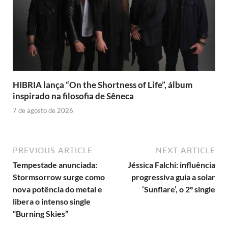
HIBRIA lança “On the Shortness of Life”, álbum
inspirado na filosofia de Sêneca
7 de agosto de 2026
PREVIOUS ARTICLE
NEXT ARTICLE
Tempestade anunciada:
Jéssica Falchi: influência
Stormsorrow surge como
progressiva guia a solar
nova potência do metal e
‘Sunflare’, o 2º single
libera o intenso single
“Burning Skies”