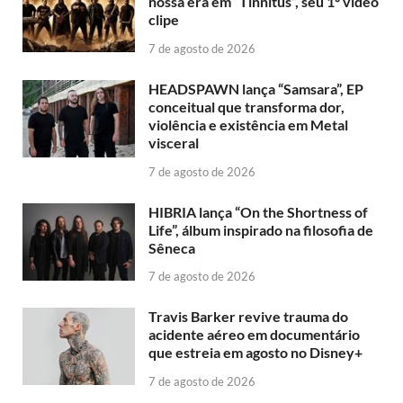
nossa era em “Tinnitus”, seu 1º vídeo
clipe
7 de agosto de 2026
HEADSPAWN lança “Samsara”, EP
conceitual que transforma dor,
violência e existência em Metal
visceral
7 de agosto de 2026
HIBRIA lança “On the Shortness of
Life”, álbum inspirado na filosofia de
Sêneca
7 de agosto de 2026
Travis Barker revive trauma do
acidente aéreo em documentário
que estreia em agosto no Disney+
7 de agosto de 2026