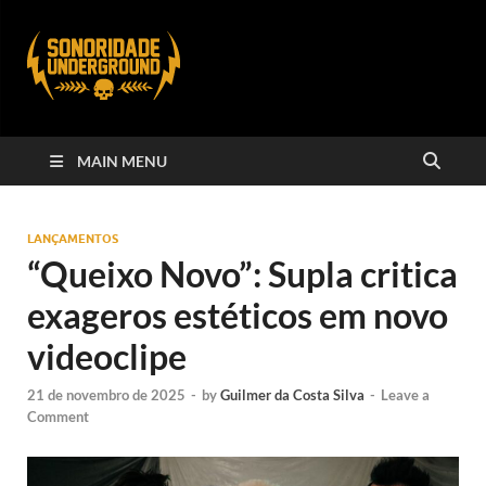
MAIN MENU
LANÇAMENTOS
“Queixo Novo”: Supla critica
exageros estéticos em novo
videoclipe
21 de novembro de 2025
-
by
Guilmer da Costa Silva
-
Leave a
Comment