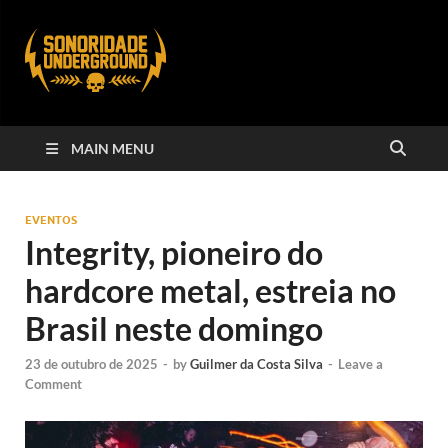
MAIN MENU
EVENTOS
Integrity, pioneiro do
hardcore metal, estreia no
Brasil neste domingo
23 de outubro de 2025
-
by
Guilmer da Costa Silva
-
Leave a
Comment