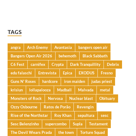
TAGS
angra
Arch Enemy
Avantasia
bangers open air
Bangers Open Air 2026
behemoth
Black Sabbath
C6 Fest
carnifex
Crypta
Dark Tranquillity
Debrix
edu falaschi
Entrevista
Epica
EXODUS
Fresno
Guns N' Roses
hardcore
iron maiden
judas priest
krisiun
lollapalooza
Madball
Malvada
metal
Monsters of Rock
Nervosa
Nuclear blast
Obituary
Ozzy Osbourne
Ratos de Porão
Revengin
Rise of the Northstar
Roy Khan
sepultura
sesc
Sesc Belenzinho
supercombo
Supla
Testament
The Devil Wears Prada
the town
Torture Squad