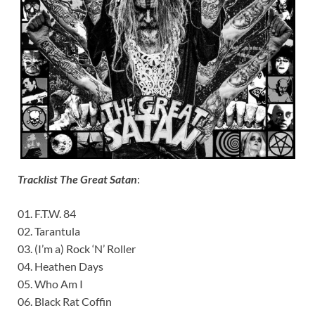
Tracklist The Great Satan
:
01. F.T.W. 84
02. Tarantula
03. (I’m a) Rock ‘N’ Roller
04. Heathen Days
05. Who Am I
06. Black Rat Coffin