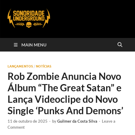
MAIN MENU
LANÇAMENTOS
/
NOTÍCIAS
Rob Zombie Anuncia Novo
Álbum “The Great Satan” e
Lança Videoclipe do Novo
Single ‘Punks And Demons’
11 de outubro de 2025
-
by
Guilmer da Costa Silva
-
Leave a
Comment