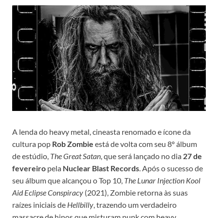
A lenda do heavy metal, cineasta renomado e ícone da
cultura pop
Rob Zombie
está de volta com seu 8º álbum
de estúdio,
The Great Satan
, que será lançado no dia
27 de
fevereiro
pela
Nuclear Blast Records
. Após o sucesso de
seu álbum que alcançou o Top 10,
The Lunar Injection Kool
Aid Eclipse Conspiracy
(2021), Zombie retorna às suas
raízes iniciais de
Hellbilly
, trazendo um verdadeiro
massacre de hinos que misturam punk com heavy