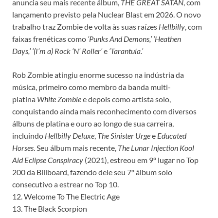
anuncia seu mais recente álbum,
THE GREAT SATAN
, com
lançamento previsto pela Nuclear Blast em 2026. O novo
trabalho traz Zombie de volta às suas raízes
Hellbilly
, com
faixas frenéticas como
‘Punks And Demons,’
‘Heathen
Days,’
‘(I’m a) Rock ‘N’ Roller’
e
‘Tarantula.’
Rob Zombie atingiu enorme sucesso na indústria da
música, primeiro como membro da banda multi-
platina
White Zombie
e depois como artista solo,
conquistando ainda mais reconhecimento com diversos
álbuns de platina e ouro ao longo de sua carreira,
incluindo
Hellbilly Deluxe
,
The Sinister Urge
e
Educated
Horses
. Seu álbum mais recente,
The Lunar Injection Kool
Aid Eclipse Conspiracy
(2021), estreou em 9º lugar no Top
200 da Billboard, fazendo dele seu 7º álbum solo
consecutivo a estrear no Top 10.
12. Welcome To The Electric Age
13. The Black Scorpion