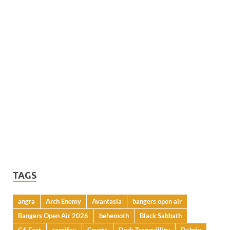
TAGS
angra
Arch Enemy
Avantasia
bangers open air
Bangers Open Air 2026
behemoth
Black Sabbath
C6 Fest
carnifex
Crypta
Dark Tranquillity
Debrix