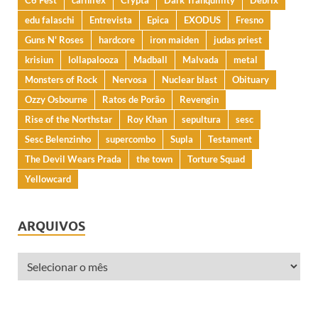
edu falaschi
Entrevista
Epica
EXODUS
Fresno
Guns N' Roses
hardcore
iron maiden
judas priest
krisiun
lollapalooza
Madball
Malvada
metal
Monsters of Rock
Nervosa
Nuclear blast
Obituary
Ozzy Osbourne
Ratos de Porão
Revengin
Rise of the Northstar
Roy Khan
sepultura
sesc
Sesc Belenzinho
supercombo
Supla
Testament
The Devil Wears Prada
the town
Torture Squad
Yellowcard
ARQUIVOS