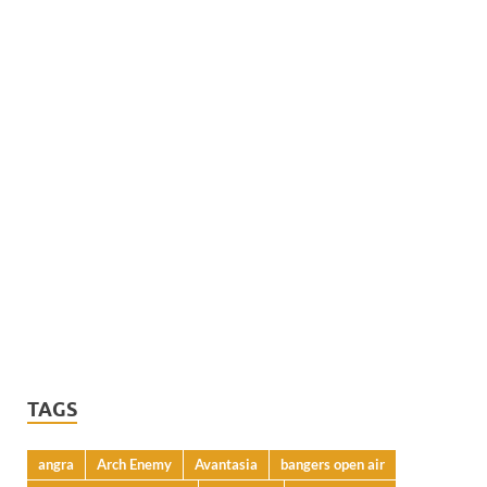
TAGS
angra
Arch Enemy
Avantasia
bangers open air