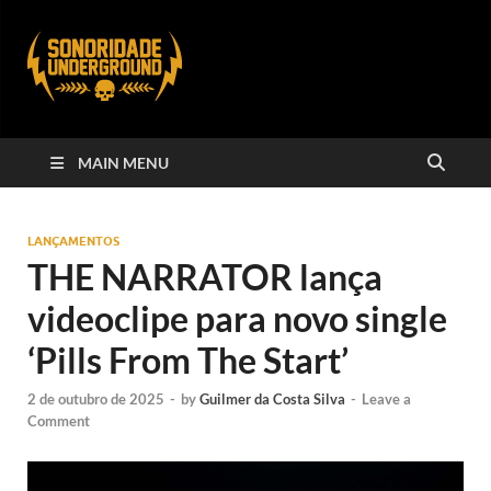
MAIN MENU
LANÇAMENTOS
THE NARRATOR lança
videoclipe para novo single
‘Pills From The Start’
2 de outubro de 2025
-
by
Guilmer da Costa Silva
-
Leave a
Comment