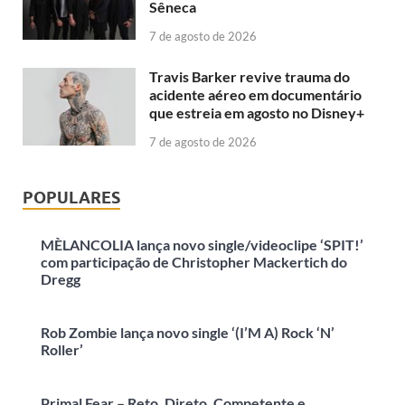
Sêneca
7 de agosto de 2026
Travis Barker revive trauma do
acidente aéreo em documentário
que estreia em agosto no Disney+
7 de agosto de 2026
POPULARES
MÈLANCOLIA lança novo single/videoclipe ‘SPIT!’
com participação de Christopher Mackertich do
Dregg
Rob Zombie lança novo single ‘(I’M A) Rock ‘N’
Roller’
Primal Fear – Reto, Direto, Competente e