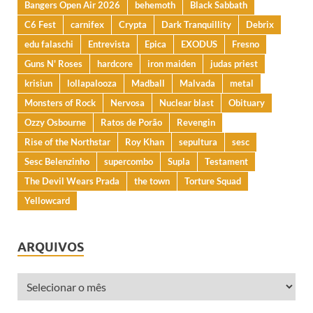
Bangers Open Air 2026
behemoth
Black Sabbath
C6 Fest
carnifex
Crypta
Dark Tranquillity
Debrix
edu falaschi
Entrevista
Epica
EXODUS
Fresno
Guns N' Roses
hardcore
iron maiden
judas priest
krisiun
lollapalooza
Madball
Malvada
metal
Monsters of Rock
Nervosa
Nuclear blast
Obituary
Ozzy Osbourne
Ratos de Porão
Revengin
Rise of the Northstar
Roy Khan
sepultura
sesc
Sesc Belenzinho
supercombo
Supla
Testament
The Devil Wears Prada
the town
Torture Squad
Yellowcard
ARQUIVOS