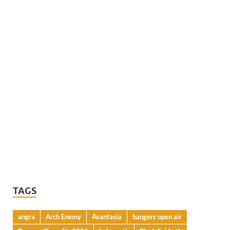
TAGS
angra
Arch Enemy
Avantasia
bangers open air