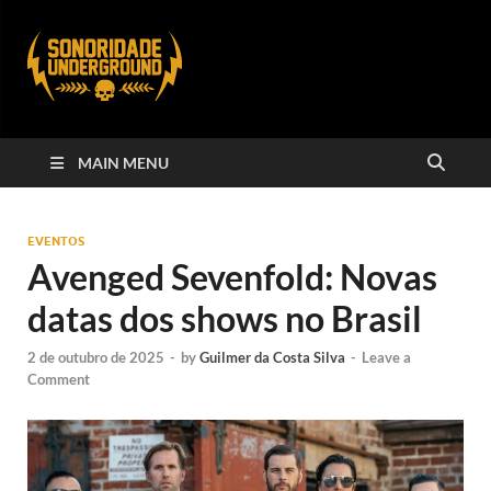
MAIN MENU
EVENTOS
Avenged Sevenfold: Novas
datas dos shows no Brasil
2 de outubro de 2025
-
by
Guilmer da Costa Silva
-
Leave a
Comment