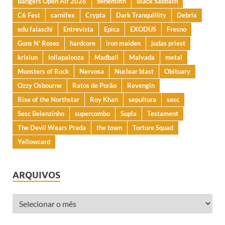
Bangers Open Air 2026
behemoth
Black Sabbath
C6 Fest
carnifex
Crypta
Dark Tranquillity
Debrix
edu falaschi
Entrevista
Epica
EXODUS
Fresno
Guns N' Roses
hardcore
iron maiden
judas priest
krisiun
lollapalooza
Madball
Malvada
metal
Monsters of Rock
Nervosa
Nuclear blast
Obituary
Ozzy Osbourne
Ratos de Porão
Revengin
Rise of the Northstar
Roy Khan
sepultura
sesc
Sesc Belenzinho
supercombo
Supla
Testament
The Devil Wears Prada
the town
Torture Squad
Yellowcard
ARQUIVOS