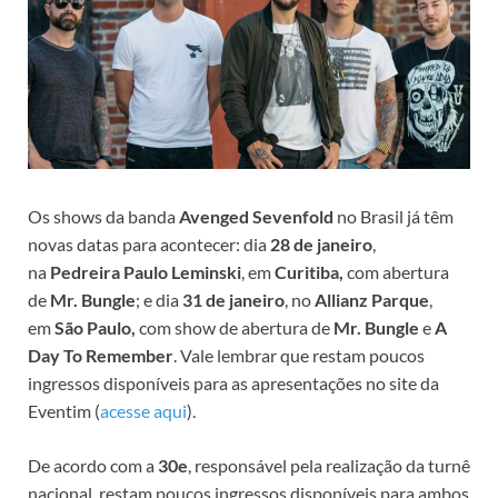
Os shows da banda
Avenged Sevenfold
no Brasil já têm
novas datas para acontecer: dia
28 de janeiro
,
na
Pedreira Paulo Leminski
, em
Curitiba,
com abertura
de
Mr. Bungle
; e dia
31 de janeiro
, no
Allianz Parque
,
em
São Paulo,
com show de abertura de
Mr. Bungle
e
A
Day To Remember
. Vale lembrar que restam poucos
ingressos disponíveis para as apresentações no site da
Eventim (
acesse aqui
).
De acordo com a
30e
, responsável pela realização da turnê
nacional, restam poucos ingressos disponíveis para ambos